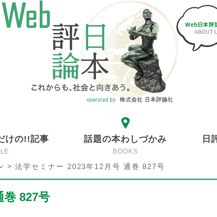
だけの!!記事
話題の本わしづかみ
日
CLE
BOOKS
ン
>
法学セミナー 2023年12月号 通巻 827号
巻 827号