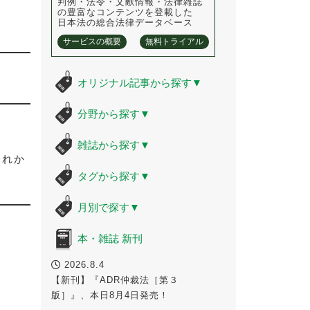
判例・法令・文献情報・法律雑誌
の豊富なコンテンツを登載した
日本法の総合法律データベース
サービスの概要
無料トライアル
オリジナル記事から探す
▼
分野から探す
▼
雑誌から探す
▼
これか
タグから探す
▼
月別で探す
▼
本・雑誌 新刊
2026.8.4
【新刊】『ADR仲裁法［第３
版］』、本日8月4日発売！