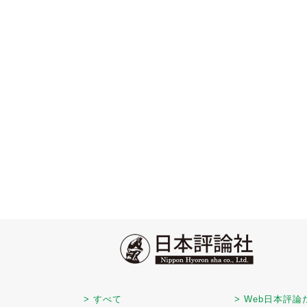
> すべて
> Web日本評論