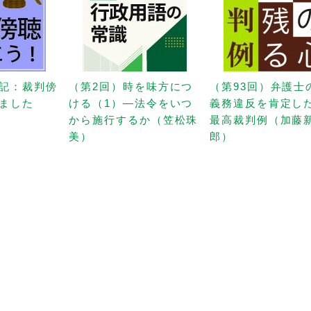
記：裁判傍
（第2回）時を味方につ
（第93回）弁護士
ました
ける（1）—法令をいつ
義務違反を肯定し
から施行するか（笠松珠
最高裁判例（加藤
美）
郎）