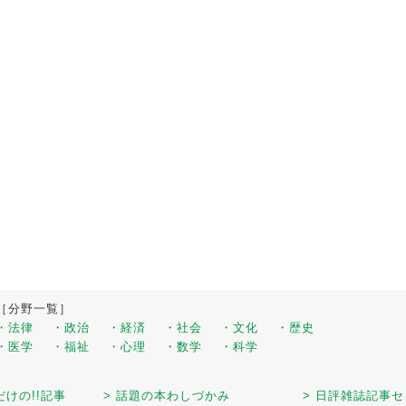
［分野一覧］
・法律
・政治
・経済
・社会
・文化
・歴史
・医学
・福祉
・心理
・数学
・科学
だけの!!記事
> 話題の本わしづかみ
> 日評雑誌記事