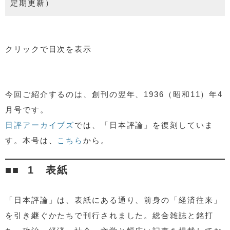
定期更新）
クリックで目次を表示
1 表紙
2 目次
今回ご紹介するのは、創刊の翌年、1936（昭和11）年4
3 二・二六事件特集
月号です。
4 廣田弘毅内閣を批判する
日評アーカイブズ
では、「日本評論」を復刻していま
5 第二次世界大戦へと向かうヨーロッパ
す。本号は、
こちら
から。
6 わが闘争の記（加藤勘十）
7 蘆花を語る（徳冨愛子）
1 表紙
オマケ：広告を見てみよう！
他社広告
「日本評論」は、表紙にある通り、前身の「経済往来」
自社広告
を引き継ぐかたちで刊行されました。総合雑誌と銘打