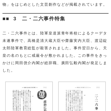
物」をはじめとした文芸創作などが掲載されています。
3 二・二六事件特集
二・二六事件とは、陸軍皇道派青年将校によるクーデタ
未遂事件で、高橋是清大蔵大臣や齋藤実内大臣、渡辺錠
太郎陸軍教育総監が殺害されました。事件翌日から、天
皇の名のもとに戒厳令が敷かれました。この事件をきっ
かけに岡田啓介内閣が総辞職、廣田弘毅内閣が発足しま
した。