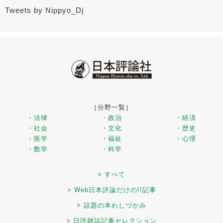
Tweets by Nippyo_Dj
［分野一覧］
・法律
・政治
・経済
・社会
・文化
・歴史
・医学
・福祉
・心理
・数学
・科学
> すべて
> Web日本評論だけの!!記事
> 話題の本わしづかみ
> 日評雑誌記事セレクション