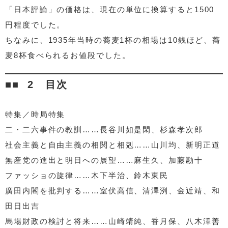
「日本評論」の価格は、現在の単位に換算すると1500
円程度でした。
ちなみに、1935年当時の蕎麦1杯の相場は10銭ほど、蕎
麦8杯食べられるお値段でした。
2 目次
特集／時局特集
二・二六事件の教訓……長谷川如是閑、杉森孝次郎
社会主義と自由主義の相関と相剋……山川均、新明正道
無産党の進出と明日への展望……麻生久、加藤勘十
ファッショの旋律……木下半治、鈴木東民
廣田内閣を批判する……室伏高信、清澤洌、金近靖、和
田日出吉
馬場財政の検討と将来……山崎靖純、香月保、八木澤善