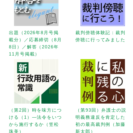
出題（2026年8月号掲
裁判傍聴体験記：裁判
載分）／応募締切（8月
傍聴に行ってみました
8日）／解答（2026年
11月号掲載）
（第2回）時を味方につ
（第93回）弁護士の説
ける（1）—法令をいつ
明義務違反を肯定した
から施行するか（笠松
初の最高裁判例（加藤
珠美）
新太郎）