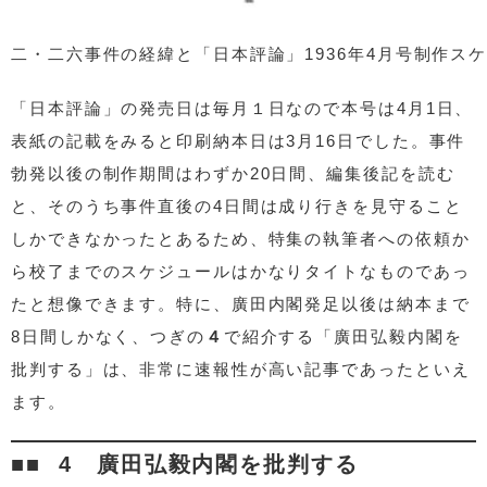
二・二六事件の経緯と「日本評論」1936年4月号制作ス
「日本評論」の発売日は毎月１日なので本号は4月1日、
表紙の記載をみると印刷納本日は3月16日でした。事件
勃発以後の制作期間はわずか20日間、編集後記を読む
と、そのうち事件直後の4日間は成り行きを見守ること
しかできなかったとあるため、特集の執筆者への依頼か
ら校了までのスケジュールはかなりタイトなものであっ
たと想像できます。特に、廣田内閣発足以後は納本まで
8日間しかなく、つぎの
４
で紹介する「廣田弘毅内閣を
批判する」は、非常に速報性が高い記事であったといえ
ます。
4 廣田弘毅内閣を批判する