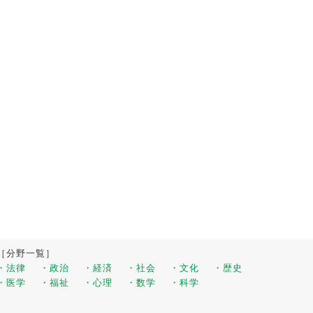
［分野一覧］
・法律
・政治
・経済
・社会
・文化
・歴史
・医学
・福祉
・心理
・数学
・科学