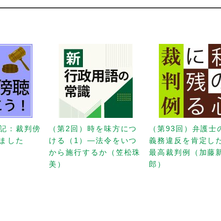
記：裁判傍
（第2回）時を味方につ
（第93回）弁護士
ました
ける（1）—法令をいつ
義務違反を肯定し
から施行するか（笠松珠
最高裁判例（加藤
美）
郎）