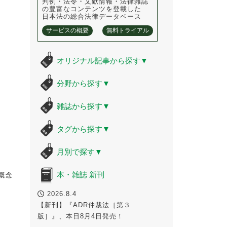
判例・法令・文献情報・法律雑誌
の豊富なコンテンツを登載した
日本法の総合法律データベース
サービスの概要
無料トライアル
オリジナル記事から探す
▼
分野から探す
▼
雑誌から探す
▼
タグから探す
▼
月別で探す
▼
本・雑誌 新刊
概念
2026.8.4
【新刊】『ADR仲裁法［第３
版］』、本日8月4日発売！