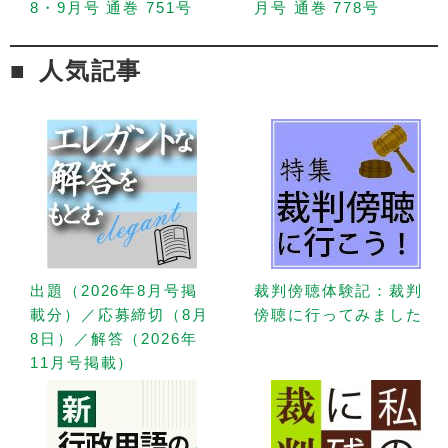
8・9月号 通巻 751号
月号 通巻 778号
人気記事
出題（2026年8月号掲
裁判傍聴体験記：裁判
載分）／応募締切（8月
傍聴に行ってみました
8日）／解答（2026年
11月号掲載）