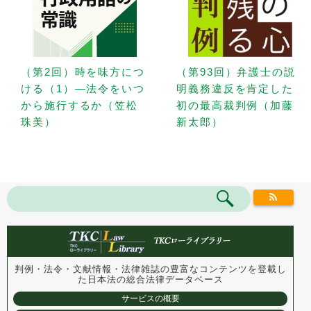
（第2回）時を味方につ
（第93回）弁護士の説
ける（1）—法令をいつ
明義務違反を肯定した
から施行するか（笠松
初の最高裁判例（加藤
珠美）
新太郎）
判例・法令・文献情報・法律雑誌の豊富なコンテンツを登載し
た
日本法の総合法律データベース
サービスの概要