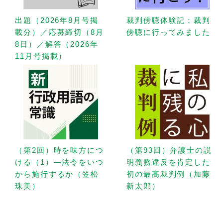
出題（2026年8月号掲
裁判傍聴体験記：裁判
載分）／応募締切（8月
傍聴に行ってみました
8日）／解答（2026年
11月号掲載）
（第2回）時を味方につ
（第93回）弁護士の説
ける（1）—法令をいつ
明義務違反を肯定した
から施行するか（笠松
初の最高裁判例（加藤
珠美）
新太郎）