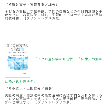
（植野妙実子・宮盛邦友／編著）
子どもの貧困、学校事故、学問の自由などの今日的課題を手
がかりに、教育法学に対して学際的アプローチを試みた意欲
的教科書。【プリントレプリカ版】
『ミクロ憲法学の可能性 「法律」の解釈
に飛び込む憲法学』
（片桐直人・上田健介／編著）
実際の制度・個別法令の条文運用に憲法学的な分析を加える
「ミクロ憲法学」を通じて、大きな憲法解釈・憲法理論の文
脈へと環流する。【プリントレプリカ版】