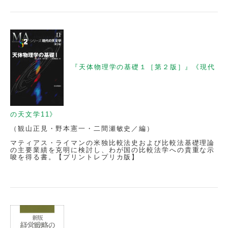
『天体物理学の基礎１［第２版］』《現代
の天文学11》
（観山正見・野本憲一・二間瀬敏史／編）
マティアス・ライマンの米独比較法史および比較法基礎理論
の主要業績を克明に検討し、わが国の比較法学への貴重な示
唆を得る書。【プリントレプリカ版】