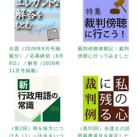
出題（2026年8月号掲
裁判傍聴体験記：裁判
載分）／応募締切（8月
傍聴に行ってみました
8日）／解答（2026年
11月号掲載）
（第2回）時を味方につ
（第93回）弁護士の説
ける（1）—法令をいつ
明義務違反を肯定した