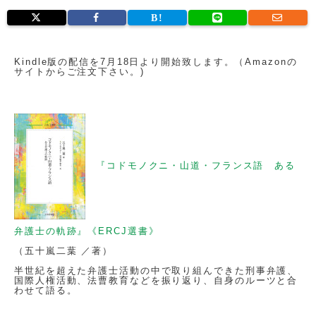
Kindle版の配信を7月18日より開始致します。（Amazonの
サイトからご注文下さい。)
『コドモノクニ・山道・フランス語 ある
弁護士の軌跡』《ERCJ選書》
（五十嵐二葉 ／著）
半世紀を超えた弁護士活動の中で取り組んできた刑事弁護、
国際人権活動、法曹教育などを振り返り、自身のルーツと合
わせて語る。