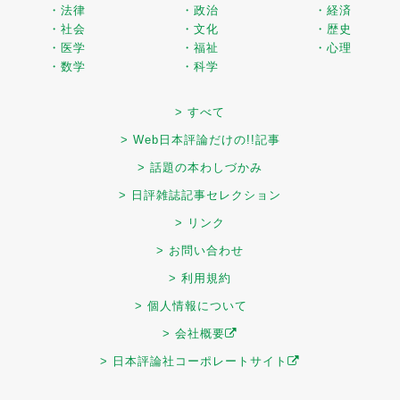
・法律
・政治
・経済
・社会
・文化
・歴史
・医学
・福祉
・心理
・数学
・科学
> すべて
> Web日本評論だけの!!記事
> 話題の本わしづかみ
> 日評雑誌記事セレクション
> リンク
> お問い合わせ
> 利用規約
> 個人情報について
> 会社概要
> 日本評論社コーポレートサイト