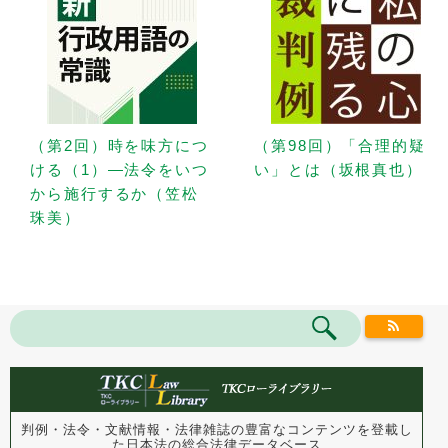
（第2回）時を味方につ
（第98回）「合理的疑
ける（1）—法令をいつ
い」とは（坂根真也）
から施行するか（笠松
珠美）
判例・法令・文献情報・法律雑誌の豊富なコンテンツを登載し
た
日本法の総合法律データベース