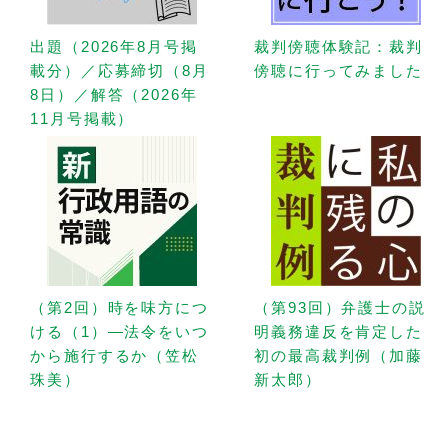
出題（2026年8月号掲
裁判傍聴体験記：裁判
載分）／応募締切（8月
傍聴に行ってみました
8日）／解答（2026年
11月号掲載）
（第2回）時を味方につ
（第93回）弁護士の説
ける（1）—法令をいつ
明義務違反を肯定した
から施行するか（笠松
初の最高裁判例（加藤
珠美）
新太郎）