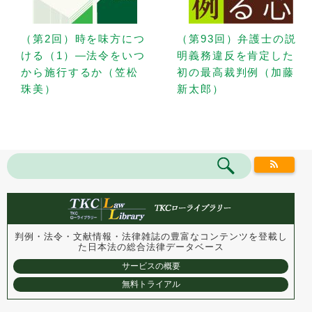
（第2回）時を味方につ
（第93回）弁護士の説
ける（1）—法令をいつ
明義務違反を肯定した
から施行するか（笠松
初の最高裁判例（加藤
珠美）
新太郎）
判例・法令・文献情報・法律雑誌の豊富なコンテンツを登載し
た
日本法の総合法律データベース
サービスの概要
無料トライアル