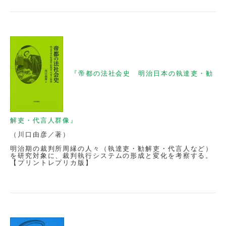
『帝都の法社会史 明治日本の執達吏・勧
解吏・代言人群像』
（川口由彦／著）
明治期の裁判所周縁の人々（執達吏・勧解吏・代言人など）
を研究対象に、裁判執行システムの形成と変化を考察する。
【プリントレプリカ版】