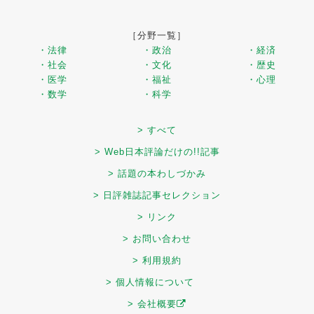
［分野一覧］
・法律
・政治
・経済
・社会
・文化
・歴史
・医学
・福祉
・心理
・数学
・科学
> すべて
> Web日本評論だけの!!記事
> 話題の本わしづかみ
> 日評雑誌記事セレクション
> リンク
> お問い合わせ
> 利用規約
> 個人情報について
> 会社概要