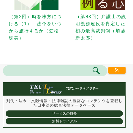
（第2回）時を味方につ
（第93回）弁護士の説
ける（1）—法令をいつ
明義務違反を肯定した
から施行するか（笠松
初の最高裁判例（加藤
珠美）
新太郎）
判例・法令・文献情報・法律雑誌の豊富なコンテンツを登載し
た
日本法の総合法律データベース
サービスの概要
無料トライアル