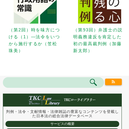
（第2回）時を味方につ
（第93回）弁護士の説
ける（1）—法令をいつ
明義務違反を肯定した
から施行するか（笠松
初の最高裁判例（加藤
珠美）
新太郎）
判例・法令・文献情報・法律雑誌の豊富なコンテンツを登載し
た
日本法の総合法律データベース
サービスの概要