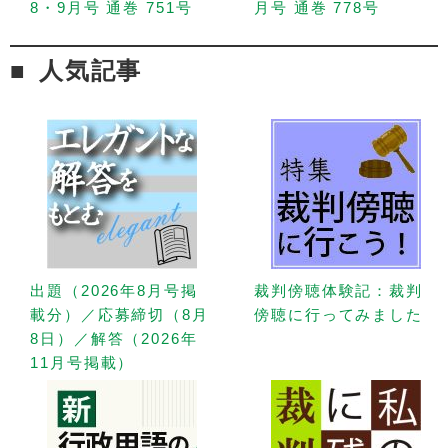
8・9月号 通巻 751号
月号 通巻 778号
人気記事
出題（2026年8月号掲
裁判傍聴体験記：裁判
載分）／応募締切（8月
傍聴に行ってみました
8日）／解答（2026年
11月号掲載）