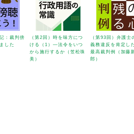
記：裁判傍
（第2回）時を味方につ
（第93回）弁護士
ました
ける（1）—法令をいつ
義務違反を肯定し
から施行するか（笠松珠
最高裁判例（加藤
美）
郎）