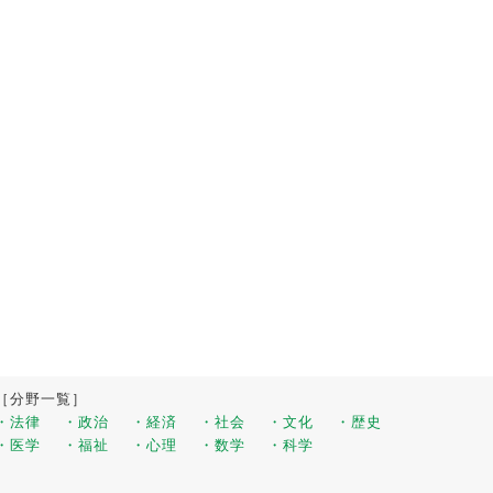
［分野一覧］
・法律
・政治
・経済
・社会
・文化
・歴史
・医学
・福祉
・心理
・数学
・科学