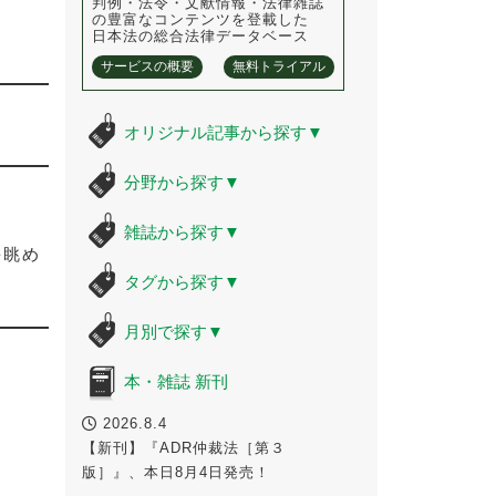
判例・法令・文献情報・法律雑誌
の豊富なコンテンツを登載した
日本法の総合法律データベース
サービスの概要
無料トライアル
オリジナル記事から探す
▼
分野から探す
▼
雑誌から探す
▼
を眺め
タグから探す
▼
月別で探す
▼
本・雑誌 新刊
2026.8.4
【新刊】『ADR仲裁法［第３
版］』、本日8月4日発売！