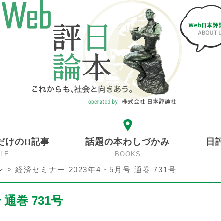
だけの!!記事
話題の本わしづかみ
日
CLE
BOOKS
ン
>
経済セミナー 2023年4・5月号 通巻 731号
 通巻 731号