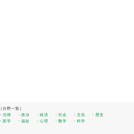
［分野一覧］
・法律
・政治
・経済
・社会
・文化
・歴史
・医学
・福祉
・心理
・数学
・科学