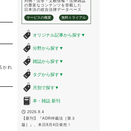
判例・法令・文献情報・法律雑誌
の豊富なコンテンツを登載した
日本法の総合法律データベース
サービスの概要
無料トライアル
オリジナル記事から探す
▼
分野から探す
▼
雑誌から探す
▼
拓かれ
タグから探す
▼
月別で探す
▼
本・雑誌 新刊
2026.8.4
【新刊】『ADR仲裁法［第３
版］』、本日8月4日発売！