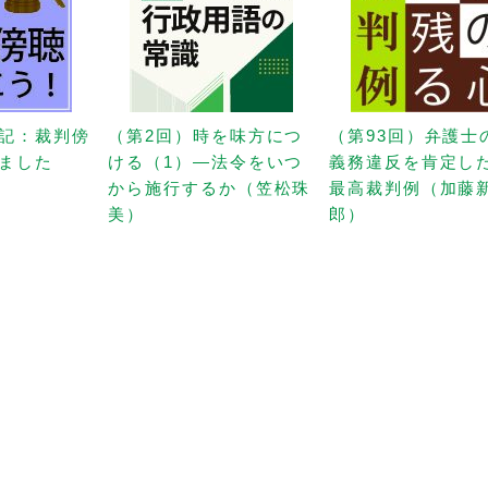
記：裁判傍
（第2回）時を味方につ
（第93回）弁護士
ました
ける（1）—法令をいつ
義務違反を肯定し
から施行するか（笠松珠
最高裁判例（加藤
美）
郎）