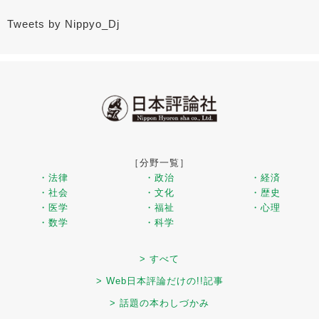
Tweets by Nippyo_Dj
［分野一覧］
・法律
・政治
・経済
・社会
・文化
・歴史
・医学
・福祉
・心理
・数学
・科学
> すべて
> Web日本評論だけの!!記事
> 話題の本わしづかみ