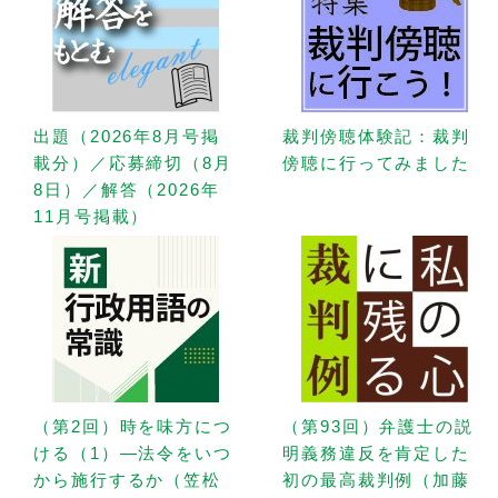
出題（2026年8月号掲
裁判傍聴体験記：裁判
載分）／応募締切（8月
傍聴に行ってみました
8日）／解答（2026年
11月号掲載）
（第2回）時を味方につ
（第93回）弁護士の説
ける（1）—法令をいつ
明義務違反を肯定した
から施行するか（笠松
初の最高裁判例（加藤