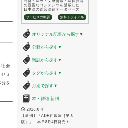
判例・法令・文献情報・法律雑誌
の豊富なコンテンツを登載した
日本法の総合法律データベース
サービスの概要
無料トライアル
オリジナル記事から探す
▼
分野から探す
▼
雑誌から探す
▼
算社会
タグから探す
▼
経セミ
部分を
月別で探す
▼
本・雑誌 新刊
2026.8.4
【新刊】『ADR仲裁法［第３
版］』、本日8月4日発売！