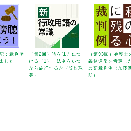
記：裁判傍
（第2回）時を味方につ
（第93回）弁護士
ました
ける（1）—法令をいつ
義務違反を肯定し
から施行するか（笠松珠
最高裁判例（加藤
美）
郎）