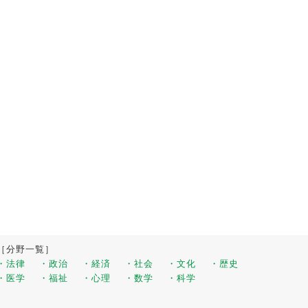
［分野一覧］
・法律
・政治
・経済
・社会
・文化
・歴史
・医学
・福祉
・心理
・数学
・科学