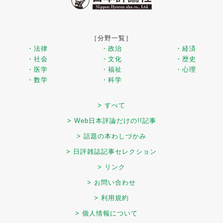
［分野一覧］
・法律
・政治
・経済
・社会
・文化
・歴史
・医学
・福祉
・心理
・数学
・科学
> すべて
> Web日本評論だけの!!記事
> 話題の本わしづかみ
> 日評雑誌記事セレクション
> リンク
> お問い合わせ
> 利用規約
> 個人情報について