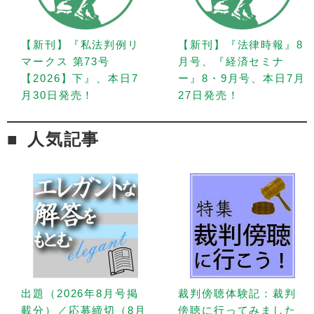
【新刊】『私法判例リ
【新刊】『法律時報』8
マークス 第73号
月号、『経済セミナ
【2026】下』、本日7
ー』8・9月号、本日7月
月30日発売！
27日発売！
人気記事
出題（2026年8月号掲
裁判傍聴体験記：裁判
載分）／応募締切（8月
傍聴に行ってみました