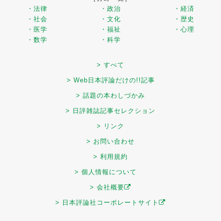
・法律
・政治
・経済
・社会
・文化
・歴史
・医学
・福祉
・心理
・数学
・科学
> すべて
> Web日本評論だけの!!記事
> 話題の本わしづかみ
> 日評雑誌記事セレクション
> リンク
> お問い合わせ
> 利用規約
> 個人情報について
> 会社概要
> 日本評論社コーポレートサイト