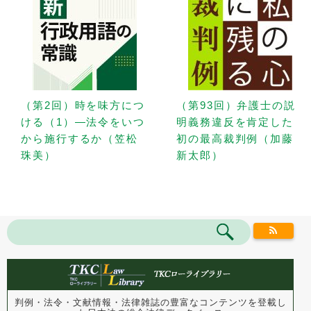
（第2回）時を味方につ
（第93回）弁護士の説
ける（1）—法令をいつ
明義務違反を肯定した
から施行するか（笠松
初の最高裁判例（加藤
珠美）
新太郎）
判例・法令・文献情報・法律雑誌の豊富なコンテンツを登載し