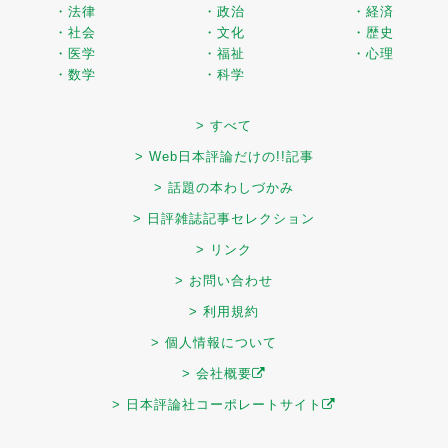
・法律
・政治
・経済
・社会
・文化
・歴史
・医学
・福祉
・心理
・数学
・科学
> すべて
> Web日本評論だけの!!記事
> 話題の本わしづかみ
> 日評雑誌記事セレクション
> リンク
> お問い合わせ
> 利用規約
> 個人情報について
> 会社概要
> 日本評論社コーポレートサイト