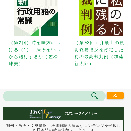
（第2回）時を味方につ
（第93回）弁護士の説
ける（1）—法令をいつ
明義務違反を肯定した
から施行するか（笠松
初の最高裁判例（加藤
珠美）
新太郎）
判例・法令・文献情報・法律雑誌の豊富なコンテンツを登載し
た
日本法の総合法律データベース