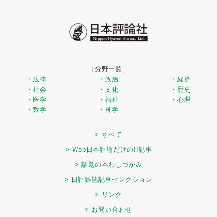
［分野一覧］
・法律
・政治
・経済
・社会
・文化
・歴史
・医学
・福祉
・心理
・数学
・科学
> すべて
> Web日本評論だけの!!記事
> 話題の本わしづかみ
> 日評雑誌記事セレクション
> リンク
> お問い合わせ