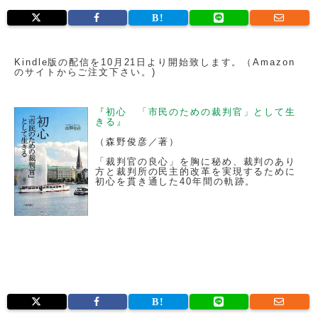
Kindle版の配信を10月21日より開始致します。（Amazon
のサイトからご注文下さい。)
『初心 「市民のための裁判官」として生
きる』
（森野俊彦／著）
「裁判官の良心」を胸に秘め、裁判のあり
方と裁判所の民主的改革を実現するために
初心を貫き通した40年間の軌跡。