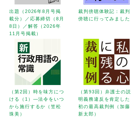
出題（2026年8月号掲
裁判傍聴体験記：裁判
載分）／応募締切（8月
傍聴に行ってみました
8日）／解答（2026年
11月号掲載）
（第2回）時を味方につ
（第93回）弁護士の説
ける（1）—法令をいつ
明義務違反を肯定した
から施行するか（笠松
初の最高裁判例（加藤
珠美）
新太郎）