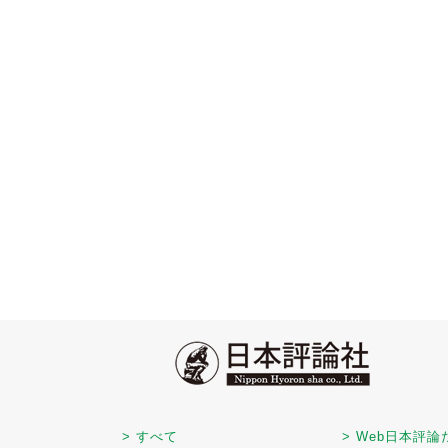
> すべて
> Web日本評論