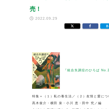
売！
2022.09.29
『統合失調症のひろば No.2
特集＝（１）私の養生法／（２）友情と愛につ
髙木俊介・横田 泉・小川 恵・田中 究／編