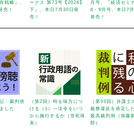
存戦略』、
ークス 第73号【2026】
月号、『経済セミ
日発売！
下』、本日7月30日発
8・9月号、本日7月
売！
発売！
記：裁判傍
（第2回）時を味方につ
（第93回）弁護士
ました
ける（1）—法令をいつ
義務違反を肯定し
から施行するか（笠松珠
最高裁判例（加藤
美）
郎）