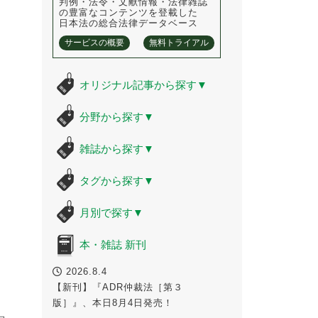
判例・法令・文献情報・法律雑誌
の豊富なコンテンツを登載した
日本法の総合法律データベース
サービスの概要
無料トライアル
オリジナル記事から探す
▼
分野から探す
▼
雑誌から探す
▼
タグから探す
▼
月別で探す
▼
本・雑誌 新刊
2026.8.4
【新刊】『ADR仲裁法［第３
版］』、本日8月4日発売！