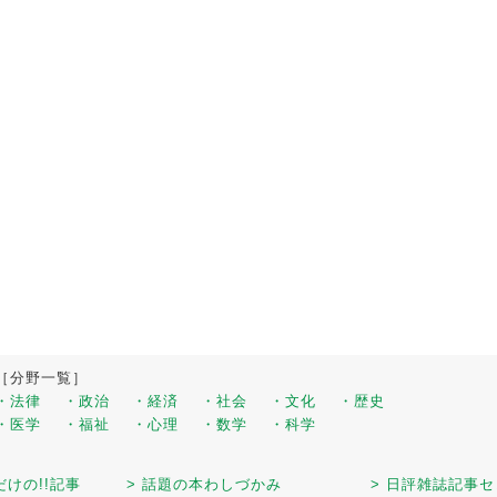
［分野一覧］
・法律
・政治
・経済
・社会
・文化
・歴史
・医学
・福祉
・心理
・数学
・科学
だけの!!記事
> 話題の本わしづかみ
> 日評雑誌記事