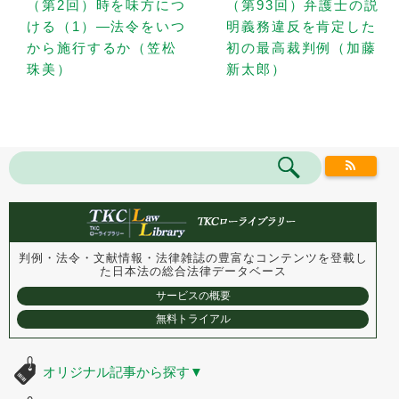
（第2回）時を味方につ
（第93回）弁護士の説
ける（1）—法令をいつ
明義務違反を肯定した
から施行するか（笠松
初の最高裁判例（加藤
珠美）
新太郎）
判例・法令・文献情報・法律雑誌の豊富なコンテンツを登載し
た
日本法の総合法律データベース
サービスの概要
無料トライアル
オリジナル記事から探す
▼