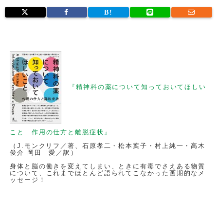
『精神科の薬について知っておいてほしい
こと 作用の仕方と離脱症状』
（J.モンクリフ／著、石原孝二・松本葉子・村上純一・高木
俊介 岡田 愛／訳）
身体と脳の働きを変えてしまい、ときに有毒でさえある物質
について、これまでほとんど語られてこなかった画期的なメ
ッセージ！