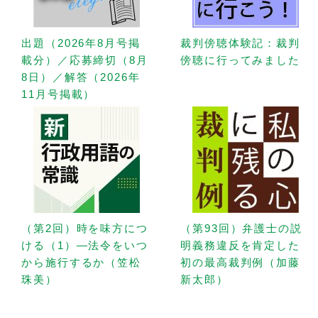
出題（2026年8月号掲
裁判傍聴体験記：裁判
載分）／応募締切（8月
傍聴に行ってみました
8日）／解答（2026年
11月号掲載）
（第2回）時を味方につ
（第93回）弁護士の説
ける（1）—法令をいつ
明義務違反を肯定した
から施行するか（笠松
初の最高裁判例（加藤
珠美）
新太郎）