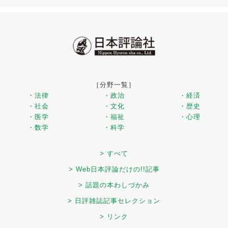
［分野一覧］
・法律
・政治
・経済
・社会
・文化
・歴史
・医学
・福祉
・心理
・数学
・科学
> すべて
> Web日本評論だけの!!記事
> 話題の本わしづかみ
> 日評雑誌記事セレクション
> リンク