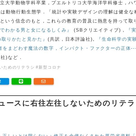
州立大学動物学科卒業，プエルトリコ大学海洋学科修士，ハ
 専門は動物行動生態学．「統計や実験デザインの理解は健全な
」という信念のもと，これらの教育の普及に熱意を持って取
学でわかる男と女になるしくみ』
(SBクリエイティブ)，
『
タの取りかたと見かた』
(共訳，日本評論社),
『生命科学の実
者をまどわす魔法の数字，インパクト・ファクターの正体--
論社)など．
いためのリテラシ
#
新型コロナ
ュースに右往左往しないためのリテラ
ら正しいとは限らない：修正を余儀なくされた厚労省資料「