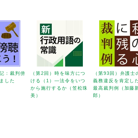
記：裁判傍
（第2回）時を味方につ
（第93回）弁護士
ました
ける（1）—法令をいつ
義務違反を肯定し
から施行するか（笠松珠
最高裁判例（加藤
美）
郎）