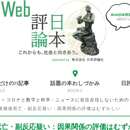
だけの!!記事
話題の本わしづかみ
日
CLE
BOOKS
>
コロナと数字と科学：ニュースに右往左往しないための
接種後死亡・副反応疑い：因果関係の評価はむずかしい
死亡・副反応疑い：因果関係の評価はむず