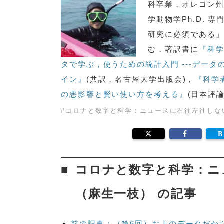
科卒業，オレゴン
学動物学Ph.D.
研究に必須である
む．著訳書に
『科
タで学ぶ，使うための統計入門 ---デー
イン』
(共訳，名古屋大学出版会)，
『科学
の悪影響と賢い使い方を考える』
(日本評
#
コロナと数字と科学：ニュースに右往左往しな
コロナと数字と科学：ニ
（麻生一枝） の記事
前の記事：（第6回）お上のデータだか