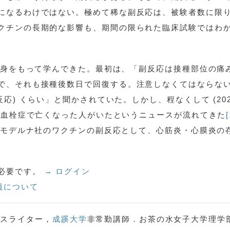
になるわけではない。極めて稀な副反応は、被験者数に限
クチンの長期的な影響も、期間の限られた臨床試験ではわ
実を身をもって学んできた。最初は、「副反応は接種部位の痛
で、それも接種後数日で回復する。注意しなくてはならな
応) くらい」と聞かされていた。しかし、程なくして (202
後に血栓症で亡くなった人がいたというニュースが流れてきた
[
社とモデルナ社のワクチンの副反応として、心筋炎・心膜炎の
必要です。
→ ログイン
員について
スライター，
成蹊大学
非常勤講師．お茶の水女子大学理学