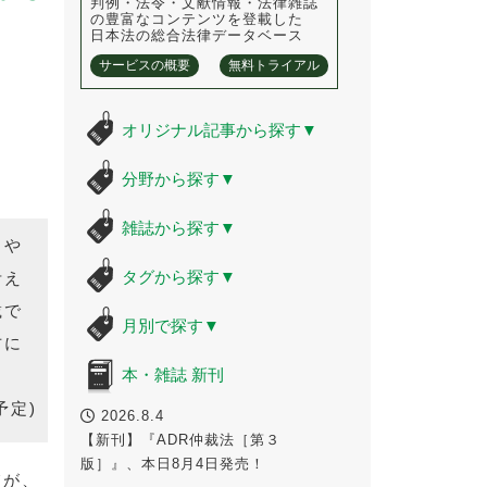
判例・法令・文献情報・法律雑誌
の豊富なコンテンツを登載した
日本法の総合法律データベース
サービスの概要
無料トライアル
オリジナル記事から探す
▼
分野から探す
▼
雑誌から探す
▼
」や
タグから探す
▼
考え
載で
月別で探す
▼
方に
本・雑誌 新刊
予定)
2026.8.4
【新刊】『ADR仲裁法［第３
版］』、本日8月4日発売！
てが、