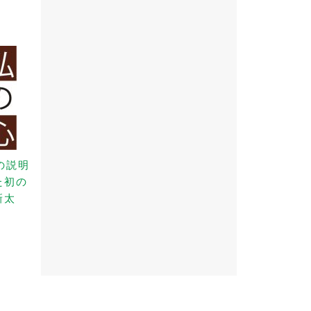
の説明
た初の
新太