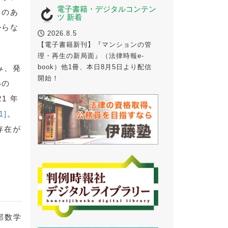
電子書籍・デジタルコンテン
りのあ
ツ 新着
からな
2026.8.5
【電子書籍新刊】『マンションの管
理・再生の新局面』（法律時報e-
book）他1冊、本日8月5日より配信
み、発
開始！
いの
1 年
1]
。
存在が
部数学