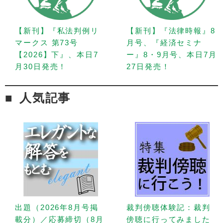
【新刊】『私法判例リ
【新刊】『法律時報』8
マークス 第73号
月号、『経済セミナ
【2026】下』、本日7
ー』8・9月号、本日7月
月30日発売！
27日発売！
人気記事
出題（2026年8月号掲
裁判傍聴体験記：裁判
載分）／応募締切（8月
傍聴に行ってみました