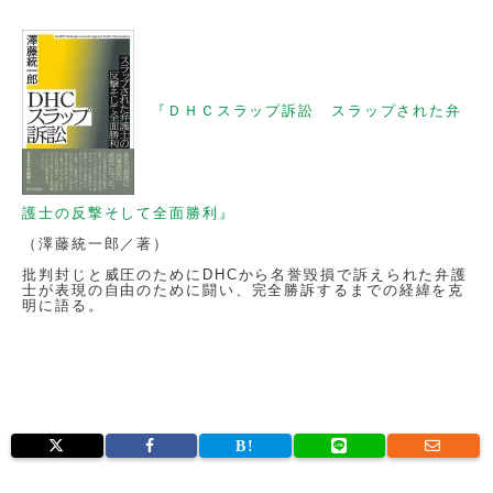
『ＤＨＣスラップ訴訟 スラップされた弁
護士の反撃そして全面勝利』
（澤藤統一郎／著）
批判封じと威圧のためにDHCから名誉毀損で訴えられた弁護
士が表現の自由のために闘い、完全勝訴するまでの経緯を克
明に語る。