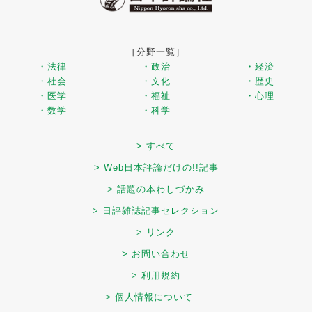
［分野一覧］
・法律
・政治
・経済
・社会
・文化
・歴史
・医学
・福祉
・心理
・数学
・科学
> すべて
> Web日本評論だけの!!記事
> 話題の本わしづかみ
> 日評雑誌記事セレクション
> リンク
> お問い合わせ
> 利用規約
> 個人情報について