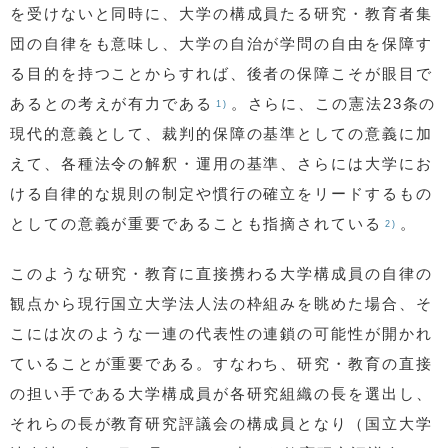
を受けないと同時に、大学の構成員たる研究・教育者集
団の自律をも意味し、大学の自治が学問の自由を保障す
る目的を持つことからすれば、後者の保障こそが眼目で
あるとの考えが有力である
。さらに、この憲法23条の
1)
現代的意義として、裁判的保障の基準としての意義に加
えて、各種法令の解釈・運用の基準、さらには大学にお
ける自律的な規則の制定や慣行の確立をリードするもの
としての意義が重要であることも指摘されている
。
2)
このような研究・教育に直接携わる大学構成員の自律の
観点から現行国立大学法人法の枠組みを眺めた場合、そ
こには次のような一連の代表性の連鎖の可能性が開かれ
ていることが重要である。すなわち、研究・教育の直接
の担い手である大学構成員が各研究組織の長を選出し、
それらの長が教育研究評議会の構成員となり（国立大学