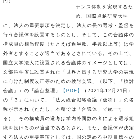
円）
ナンス体制を実現するた
め、国際卓越研究大学
に、法人の重要事項を決定し、法人の長の選考・監督を
行う合議体を設置するものとし、そして、この合議体の
構成員の相当程度（たとえば過半数、半数以上等）は学
外者とすることが適当であるとされている。その上で、
国立大学法人に設置される合議体のイメージとしては、
文部科学省に設置された「世界と伍する研究大学の実現
に向けた制度改正等のための検討会議」（以下、「検討
会議」）の『論点整理』
【PDF】
（2021年12月24日）
の「３」において、「法人総合戦略会議（仮称）」の名
称が示され（ただし、本稿では「合議体」で統一す
る）、その構成員の選考は学内外同数の者による選考組
織を設けるのが適当であるとされ、また、合議体が決定
する法人の重要事項としては、国の定める中期目標への