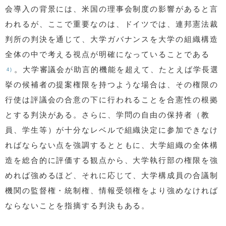
会導入の背景には、米国の理事会制度の影響があると言
われるが、ここで重要なのは、ドイツでは、連邦憲法裁
判所の判決を通じて、大学ガバナンスを大学の組織構造
全体の中で考える視点が明確になっていることである
。大学審議会が助言的機能を超えて、たとえば学長選
4)
挙の候補者の提案権限を持つような場合は、その権限の
行使は評議会の合意の下に行われることを合憲性の根拠
とする判決がある。さらに、学問の自由の保持者（教
員、学生等）が十分なレベルで組織決定に参加できなけ
ればならない点を強調するとともに、大学組織の全体構
造を総合的に評価する観点から、大学執行部の権限を強
めれば強めるほど、それに応じて、大学構成員の合議制
機関の監督権・統制権、情報受領権をより強めなければ
ならないことを指摘する判決もある。