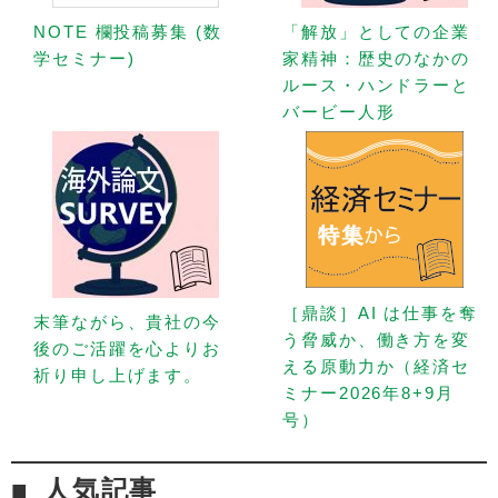
NOTE 欄投稿募集 (数
「解放」としての企業
学セミナー)
家精神：歴史のなかの
ルース・ハンドラーと
バービー人形
［鼎談］AI は仕事を奪
末筆ながら、貴社の今
う脅威か、働き方を変
後のご活躍を心よりお
える原動力か（経済セ
祈り申し上げます。
ミナー2026年8+9月
号）
人気記事