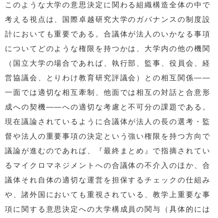
このような大学の意思決定に関わる組織構造全体の中で
考える視点は、国際卓越研究大学のガバナンスの制度設
計においても重要である。合議体が法人のいかなる事項
についてどのような権限を持つかは、大学内の他の機関
（国立大学の場合であれば、執行部、監事、役員会、経
営協議会、とりわけ教育研究評議会）との相互関係――
一面では適切な相互牽制、他面では相互の対話と合意形
成への契機――への適切な考慮と不可分の課題である。
現在議論されているように合議体が法人の長の選考・監
督や法人の重要事項の決定という強い権限を持つ方向で
議論が進むのであれば、『最終まとめ』で指摘されてい
るマイクロマネジメントへの合議体の不介入のほか、合
議体それ自体の適切な運営を担保するチェックの仕組み
や、諸外国においても重視されている、教学上重要な事
項に関する意思決定への大学構成員の関与（具体的には