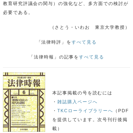
教育研究評議会の関与）の強化など、多方面での検討が
必要である。
（さとう・いわお 東京大学教授）
「法律時評」を
すべて見る
「法律時報」の記事を
すべて見る
本記事掲載の号を読むには
・
雑誌購入ページへ
・
TKCローライブラリーへ
（PDF
を提供しています。次号刊行後掲
載）