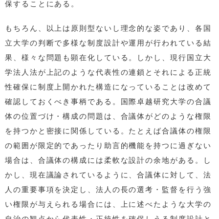
保することにある。
もちろん、以上は原則型ないし理念的な姿であり、各国
立大学の判断で多様な制度設計や運用が行われている結
果、様々な問題も顕在化している。しかし、現行国立大
学法人法が上記のような代表性の連鎖とそれによる正統
性確保に制度上開かれた構造になっていることは改めて
確認しておくべき事柄である。国際卓越研究大学の合議
体の位置づけ・構成の問題は、合議体がどのような権限
を持つかと密接に関係している。たとえば合議体の権限
の範囲が限定的であったり助言的機能を持つに過ぎない
場合は、合議体の構成には柔軟な設計の余地がある。し
かし、現在議論されているように、合議体に対して、法
人の重要事項を決定し、法人の長の選考・監督を行う強
い権限が与えられる場合には、上に述べたような大学の
自治の観点から代表性・正統性を確保しうる制度設計と