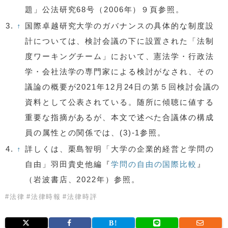
題」公法研究68号（2006年）９頁参照。
3.
↑
国際卓越研究大学のガバナンスの具体的な制度設
計については、検討会議の下に設置された「法制
度ワーキングチーム」において、憲法学・行政法
学・会社法学の専門家による検討がなされ、その
議論の概要が2021年12月24日の第５回検討会議の
資料として公表されている。随所に傾聴に値する
重要な指摘があるが、本文で述べた合議体の構成
員の属性との関係では、(3)-1参照。
4.
↑
詳しくは、栗島智明「大学の企業的経営と学問の
自由」羽田貴史他編『
学問の自由の国際比較
』
（岩波書店、2022年）参照。
#
法律
#
法律時報
#
法律時評