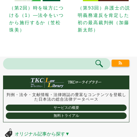
（第2回）時を味方につ
（第93回）弁護士の説
ける（1）—法令をいつ
明義務違反を肯定した
から施行するか（笠松
初の最高裁判例（加藤
珠美）
新太郎）
判例・法令・文献情報・法律雑誌の豊富なコンテンツを登載し
た
日本法の総合法律データベース
サービスの概要
無料トライアル
オリジナル記事から探す
▼