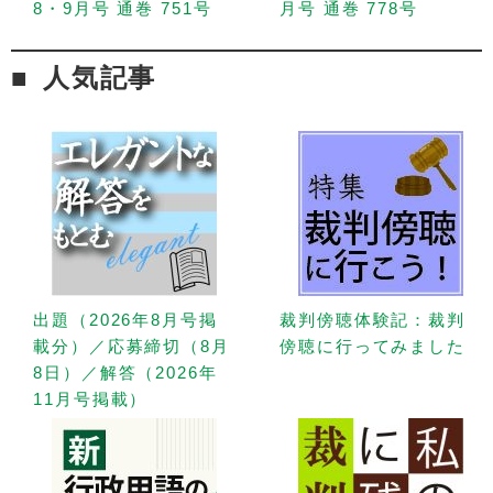
8・9月号 通巻 751号
月号 通巻 778号
人気記事
出題（2026年8月号掲
裁判傍聴体験記：裁判
載分）／応募締切（8月
傍聴に行ってみました
8日）／解答（2026年
11月号掲載）