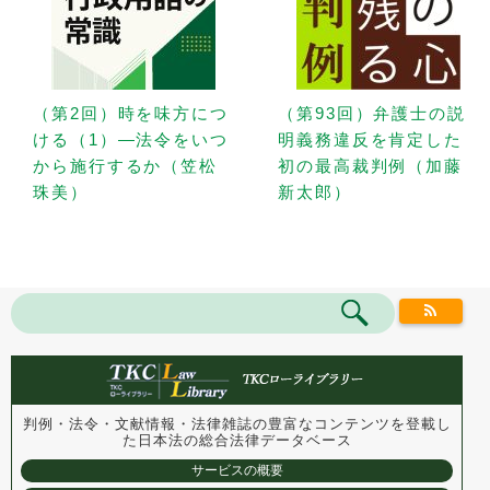
（第2回）時を味方につ
（第93回）弁護士の説
ける（1）—法令をいつ
明義務違反を肯定した
から施行するか（笠松
初の最高裁判例（加藤
珠美）
新太郎）
判例・法令・文献情報・法律雑誌の豊富なコンテンツを登載し
た
日本法の総合法律データベース
サービスの概要