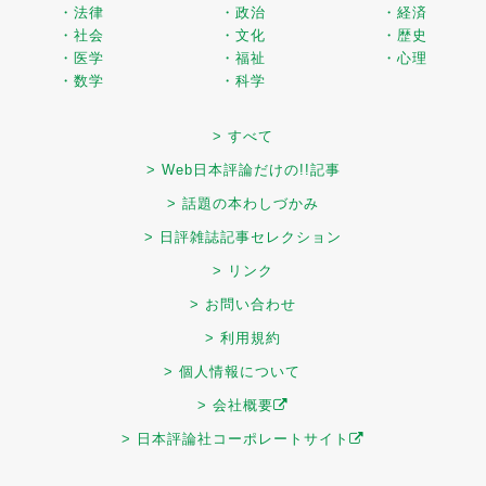
・法律
・政治
・経済
・社会
・文化
・歴史
・医学
・福祉
・心理
・数学
・科学
> すべて
> Web日本評論だけの!!記事
> 話題の本わしづかみ
> 日評雑誌記事セレクション
> リンク
> お問い合わせ
> 利用規約
> 個人情報について
> 会社概要
> 日本評論社コーポレートサイト