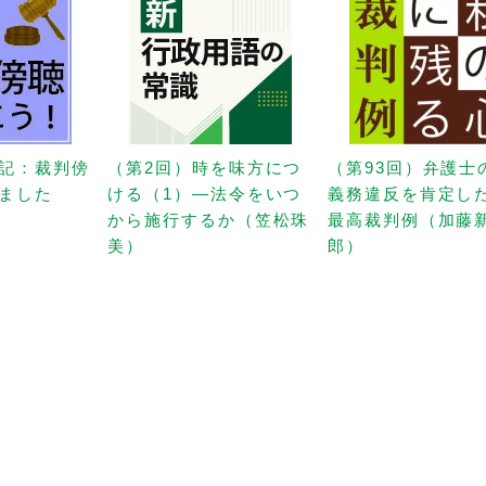
記：裁判傍
（第2回）時を味方につ
（第93回）弁護士
ました
ける（1）—法令をいつ
義務違反を肯定し
から施行するか（笠松珠
最高裁判例（加藤
美）
郎）