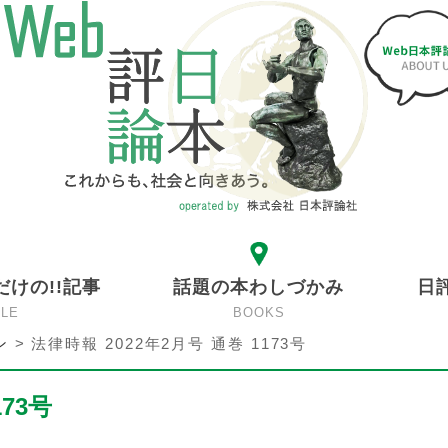
だけの!!記事
話題の本わしづかみ
日
CLE
BOOKS
ン
>
法律時報 2022年2月号 通巻 1173号
173号