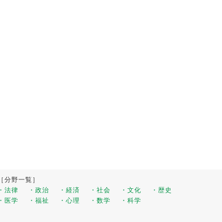
［分野一覧］
・法律
・政治
・経済
・社会
・文化
・歴史
・医学
・福祉
・心理
・数学
・科学