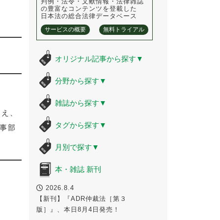
判例・法令・文献情報・法律雑誌
の豊富なコンテンツを登載した
日本法の総合法律データベース
サービスの概要
無料トライアル
オリジナル記事から探す
▼
分野から探す
▼
雑誌から探す
▼
まえ、
タグから探す
▼
記事部
月別で探す
▼
本・雑誌 新刊
2026.8.4
【新刊】『ADR仲裁法［第３
版］』、本日8月4日発売！