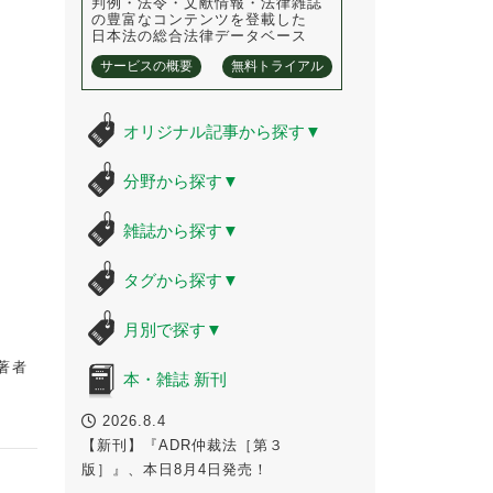
判例・法令・文献情報・法律雑誌
の豊富なコンテンツを登載した
日本法の総合法律データベース
サービスの概要
無料トライアル
オリジナル記事から探す
▼
分野から探す
▼
雑誌から探す
▼
タグから探す
▼
月別で探す
▼
著者
本・雑誌 新刊
2026.8.4
【新刊】『ADR仲裁法［第３
版］』、本日8月4日発売！