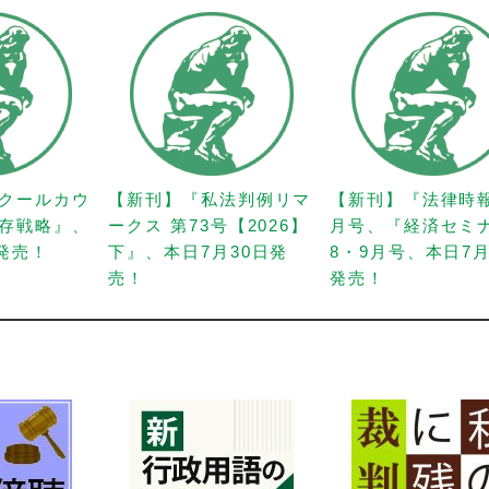
クールカウ
【新刊】『私法判例リマ
【新刊】『法律時
存戦略』、
ークス 第73号【2026】
月号、『経済セミ
日発売！
下』、本日7月30日発
8・9月号、本日7月
売！
発売！