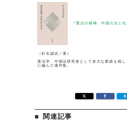
『憲法の精神、中国の法と社
（針生誠吉／著）
憲法学、中国法研究者として多大な業績を残し、
に編んだ遺作集。
関連記事