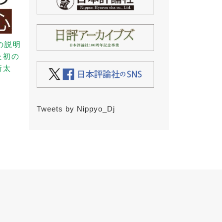
の説明
た初の
新太
Tweets by Nippyo_Dj