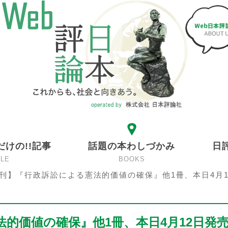
だけの!!記事
話題の本わしづかみ
日
CLE
BOOKS
刊】『行政訴訟による憲法的価値の確保』他1冊、本日4月1
的価値の確保』他1冊、本日4月12日発