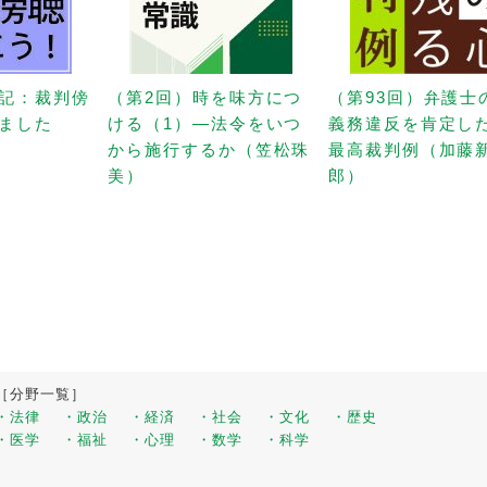
記：裁判傍
（第2回）時を味方につ
（第93回）弁護士
ました
ける（1）—法令をいつ
義務違反を肯定し
から施行するか（笠松珠
最高裁判例（加藤
美）
郎）
［分野一覧］
・法律
・政治
・経済
・社会
・文化
・歴史
・医学
・福祉
・心理
・数学
・科学