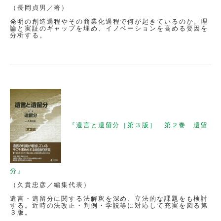
（長岡貞男／著）
発明の創造過程やその商業化過程で何が起きているのか。理
論と実証のギャップを埋め、イノベーションを高める要因を
分析する。
『遺言と遺留分［第３版］ 第２巻 遺留
分』
（久貴忠彦／編集代表）
遺言・遺留分に関する法解釈を深め、立法的な課題をも検討
する。近時の法改正・判例・学説等に対応して充実を図る第
３版。