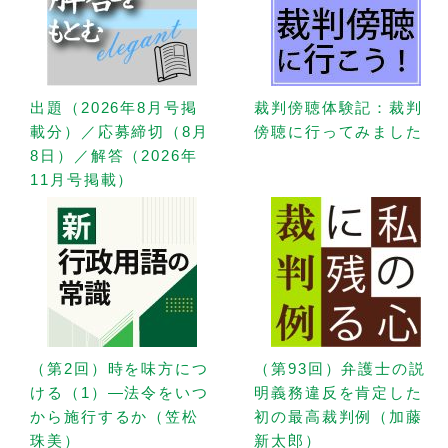
出題（2026年8月号掲
裁判傍聴体験記：裁判
載分）／応募締切（8月
傍聴に行ってみました
8日）／解答（2026年
11月号掲載）
（第2回）時を味方につ
（第93回）弁護士の説
ける（1）—法令をいつ
明義務違反を肯定した
から施行するか（笠松
初の最高裁判例（加藤
珠美）
新太郎）