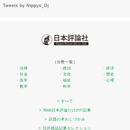
Tweets by Nippyo_Dj
［分野一覧］
・法律
・政治
・経済
・社会
・文化
・歴史
・医学
・福祉
・心理
・数学
・科学
> すべて
> Web日本評論だけの!!記事
> 話題の本わしづかみ
> 日評雑誌記事セレクション