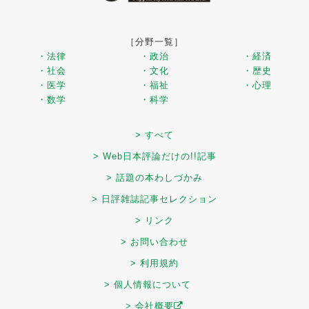
［分野一覧］
・法律
・政治
・経済
・社会
・文化
・歴史
・医学
・福祉
・心理
・数学
・科学
> すべて
> Web日本評論だけの!!記事
> 話題の本わしづかみ
> 日評雑誌記事セレクション
> リンク
> お問い合わせ
> 利用規約
> 個人情報について
> 会社概要