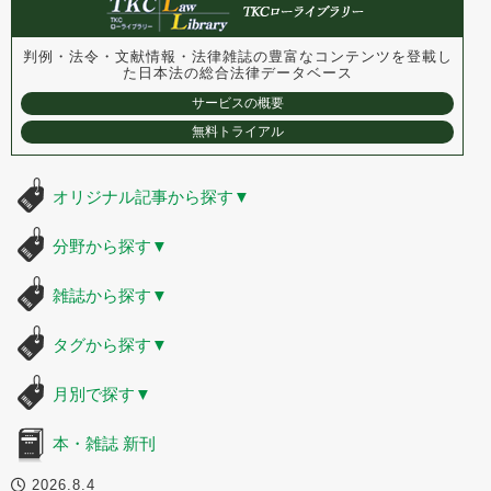
判例・法令・文献情報・法律雑誌の豊富なコンテンツを登載し
た
日本法の総合法律データベース
サービスの概要
無料トライアル
オリジナル記事から探す
▼
分野から探す
▼
雑誌から探す
▼
タグから探す
▼
月別で探す
▼
本・雑誌 新刊
2026.8.4