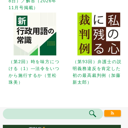
8日）／解答（2026年
11月号掲載）
（第2回）時を味方につ
（第93回）弁護士の説
ける（1）—法令をいつ
明義務違反を肯定した
から施行するか（笠松
初の最高裁判例（加藤
珠美）
新太郎）