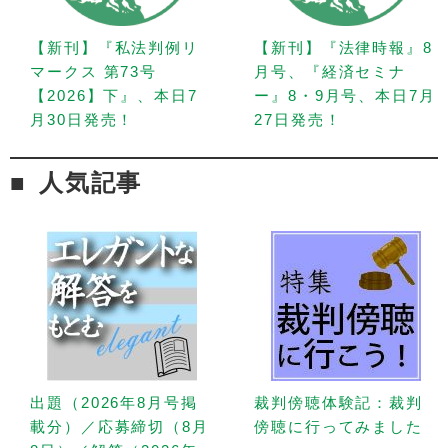
【新刊】『私法判例リ
【新刊】『法律時報』8
マークス 第73号
月号、『経済セミナ
【2026】下』、本日7
ー』8・9月号、本日7月
月30日発売！
27日発売！
人気記事
出題（2026年8月号掲
裁判傍聴体験記：裁判
載分）／応募締切（8月
傍聴に行ってみました