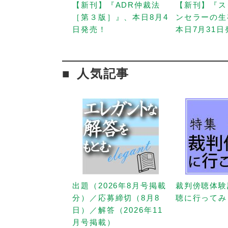
【新刊】『ADR仲裁法
【新刊】『ス
［第３版］』、本日8月4
ンセラーの生
日発売！
本日7月31
人気記事
出題（2026年8月号掲載
裁判傍聴体験
分）／応募締切（8月8
聴に行ってみ
日）／解答（2026年11
月号掲載）