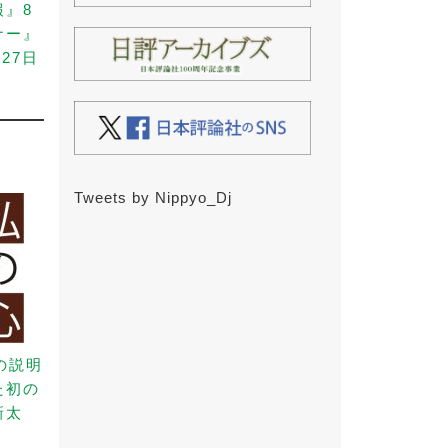
報』8
ナー』
27日
Tweets by Nippyo_Dj
の説明
た初の
新太