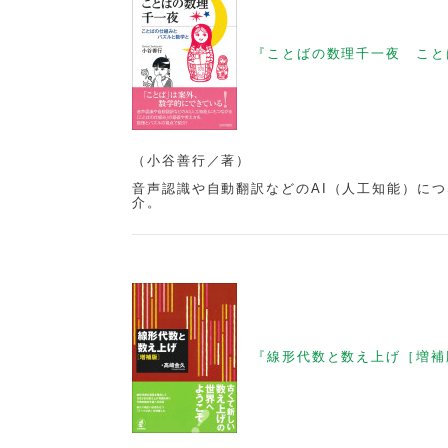
『ことばの数理千一夜 こと
（小谷善行／著）
音声認識や自動翻訳などのAI（人工知能）に
介。
『線形代数と数え上げ［増補