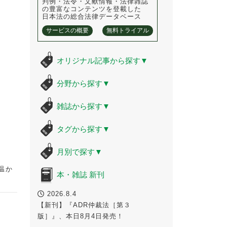
判例・法令・文献情報・法律雑誌
の豊富なコンテンツを登載した
日本法の総合法律データベース
サービスの概要
無料トライアル
オリジナル記事から探す
▼
分野から探す
▼
雑誌から探す
▼
タグから探す
▼
月別で探す
▼
温か
本・雑誌 新刊
2026.8.4
【新刊】『ADR仲裁法［第３
版］』、本日8月4日発売！