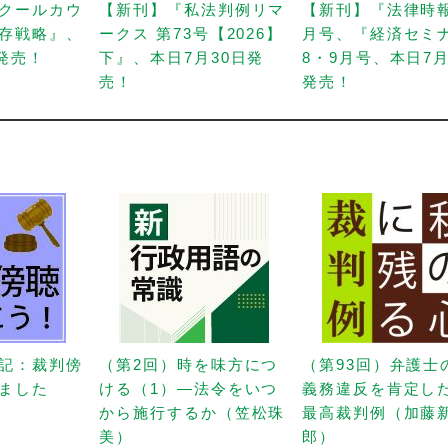
クールカウ
【新刊】『私法判例リマ
【新刊】『法律時
存戦略』、
ークス 第73号【2026】
月号、『経済セミ
日発売！
下』、本日7月30日発
8・9月号、本日7月
売！
発売！
記：裁判傍
（第2回）時を味方につ
（第93回）弁護士
ました
ける（1）—法令をいつ
義務違反を肯定し
から施行するか（笠松珠
最高裁判例（加藤
美）
郎）