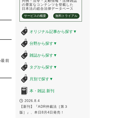
判例・法令・文献情報・法律雑誌
の豊富なコンテンツを登載した
日本法の総合法律データベース
サービスの概要
無料トライアル
オリジナル記事から探す
▼
分野から探す
▼
雑誌から探す
▼
の最前
タグから探す
▼
月別で探す
▼
本・雑誌 新刊
2026.8.4
【新刊】『ADR仲裁法［第３
版］』、本日8月4日発売！