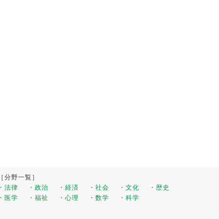
［分野一覧］
・法律
・政治
・経済
・社会
・文化
・歴史
・医学
・福祉
・心理
・数学
・科学