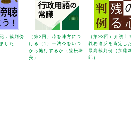
記：裁判傍
（第2回）時を味方につ
（第93回）弁護士
ました
ける（1）—法令をいつ
義務違反を肯定し
から施行するか（笠松珠
最高裁判例（加藤
美）
郎）