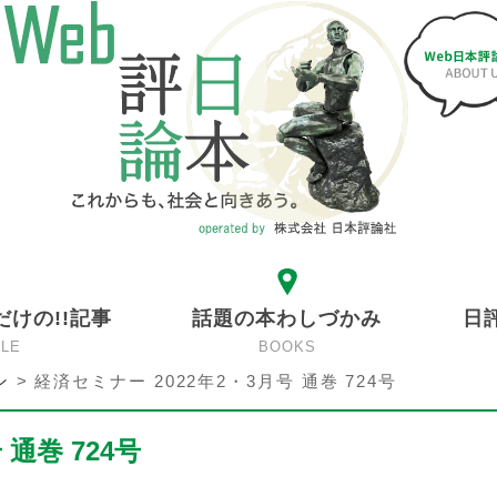
だけの!!記事
話題の本わしづかみ
日
CLE
BOOKS
ン
>
経済セミナー 2022年2・3月号 通巻 724号
 通巻 724号