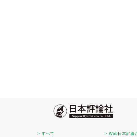
> すべて
> Web日本評論