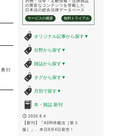
判例・法令・文献情報・法律雑誌
の豊富なコンテンツを登載した
日本法の総合法律データベース
サービスの概要
無料トライアル
オリジナル記事から探す
▼
分野から探す
▼
雑誌から探す
▼
と奥行
タグから探す
▼
月別で探す
▼
本・雑誌 新刊
2026.8.4
【新刊】『ADR仲裁法［第３
版］』、本日8月4日発売！