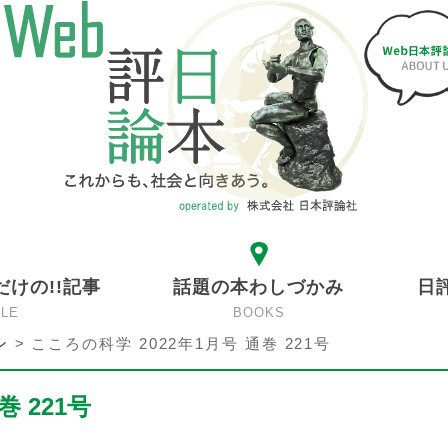
だけの!!記事
話題の本わしづかみ
日
CLE
BOOKS
ン
>
こころの科学 2022年1月号 通巻 221号
巻 221号