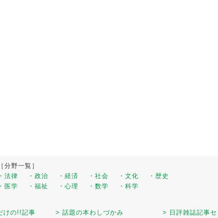
［分野一覧］
・法律
・政治
・経済
・社会
・文化
・歴史
・医学
・福祉
・心理
・数学
・科学
だけの!!記事
> 話題の本わしづかみ
> 日評雑誌記事