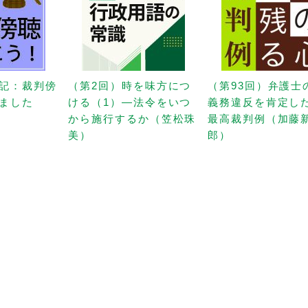
記：裁判傍
（第2回）時を味方につ
（第93回）弁護士
ました
ける（1）—法令をいつ
義務違反を肯定し
から施行するか（笠松珠
最高裁判例（加藤
美）
郎）