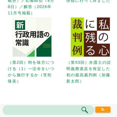
載分）／応募締切（8月
傍聴に行ってみました
8日）／解答（2026年
11月号掲載）
（第2回）時を味方につ
（第93回）弁護士の説
ける（1）—法令をいつ
明義務違反を肯定した
から施行するか（笠松
初の最高裁判例（加藤
珠美）
新太郎）