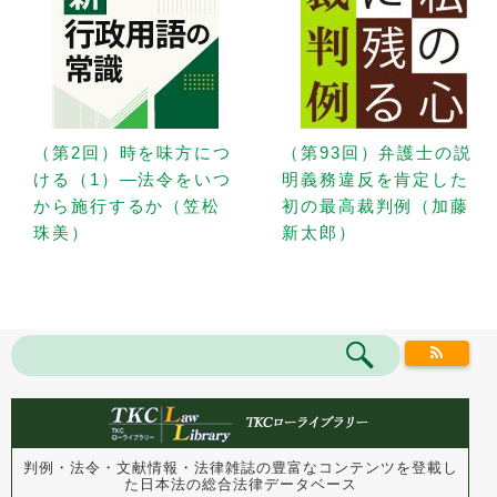
（第2回）時を味方につ
（第93回）弁護士の説
ける（1）—法令をいつ
明義務違反を肯定した
から施行するか（笠松
初の最高裁判例（加藤
珠美）
新太郎）
判例・法令・文献情報・法律雑誌の豊富なコンテンツを登載し
た
日本法の総合法律データベース