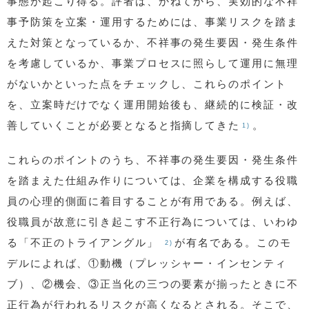
事態が起こり得る。評者は、かねてから、実効的な不祥
事予防策を立案・運用するためには、事業リスクを踏ま
えた対策となっているか、不祥事の発生要因・発生条件
を考慮しているか、事業プロセスに照らして運用に無理
がないかといった点をチェックし、これらのポイント
を、立案時だけでなく運用開始後も、継続的に検証・改
善していくことが必要となると指摘してきた
。
1)
これらのポイントのうち、不祥事の発生要因・発生条件
を踏まえた仕組み作りについては、企業を構成する役職
員の心理的側面に着目することが有用である。例えば、
役職員が故意に引き起こす不正行為については、いわゆ
る「不正のトライアングル」
が有名である。このモ
2)
デルによれば、①動機（プレッシャー・インセンティ
ブ）、②機会、③正当化の三つの要素が揃ったときに不
正行為が行われるリスクが高くなるとされる。そこで、