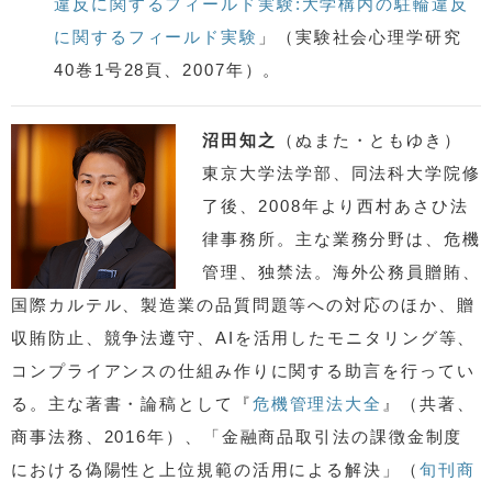
違反に関するフィールド実験:大学構内の駐輪違反
に関するフィールド実験
」（実験社会心理学研究
40巻1号28頁、2007年）。
沼田知之
（ぬまた・ともゆき）
東京大学法学部、同法科大学院修
了後、2008年より西村あさひ法
律事務所。主な業務分野は、危機
管理、独禁法。海外公務員贈賄、
国際カルテル、製造業の品質問題等への対応のほか、贈
収賄防止、競争法遵守、AIを活用したモニタリング等、
コンプライアンスの仕組み作りに関する助言を行ってい
る。主な著書・論稿として『
危機管理法大全
』（共著、
商事法務、2016年）、「金融商品取引法の課徴金制度
における偽陽性と上位規範の活用による解決」（
旬刊商