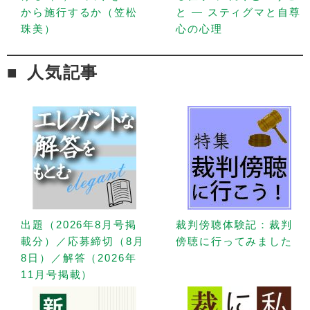
から施行するか（笠松
と — スティグマと自尊
珠美）
心の心理
人気記事
出題（2026年8月号掲
裁判傍聴体験記：裁判
載分）／応募締切（8月
傍聴に行ってみました
8日）／解答（2026年
11月号掲載）