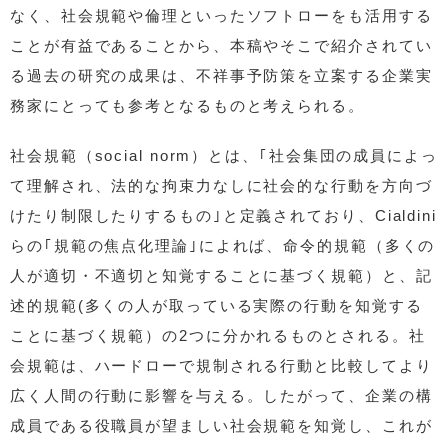
なく、社会規範や倫理といったソフトローをも活用する
ことが有益であることから、本稿やそこで紹介されてい
る過去の研究の成果は、不祥事予防策を立案する企業実
務家にとっても参考となるものと考えられる。
社会規範（social norm）とは、｢社会集団の成員によっ
て理解され、法的な拘束力なしに社会的な行動を方向づ
けたり制限したりするもの｣と定義されており、Cialdini
らの｢規範の焦点化理論｣によれば、命令的規範（多くの
人が適切・不適切と知覚することに基づく規範）と、記
述的規範(多くの人が取っている実際の行動を知覚する
ことに基づく規範）の2つに分かれるものとされる。社
会規範は、ハードローで規制される行動と比較してより
広く人間の行動に影響を与える。したがって、企業の構
成員である役職員が望ましい社会規範を知覚し、これが