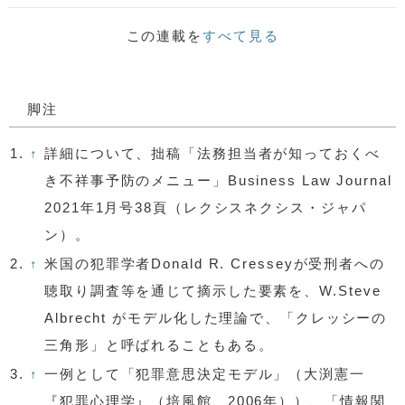
この連載を
すべて見る
脚注
1.
↑
詳細について、拙稿「法務担当者が知っておくべ
き不祥事予防のメニュー」Business Law Journal
2021年1月号38頁（レクシスネクシス・ジャパ
ン）。
2.
↑
米国の犯罪学者Donald R. Cresseyが受刑者への
聴取り調査等を通じて摘示した要素を、W.Steve
Albrecht がモデル化した理論で、「クレッシーの
三角形」と呼ばれることもある。
3.
↑
一例として「犯罪意思決定モデル」（大渕憲一
『犯罪心理学』（培風館、2006年））、「情報関