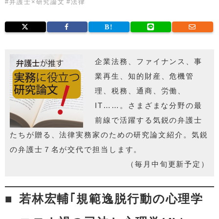
#
弁護士×研究論文
#
法律
企業法務、ファイナンス、事
業再生、知的財産、危機管
理、税務、通商、労働、
IT……。さまざまな分野の最
前線で活躍する気鋭の弁護士
たちが贈る、法律実務家のための研究論文紹介。気鋭
の弁護士７名が交代で担当します。
（毎月中旬更新予定）
若林宏輔｢規範逸脱行動の心理学