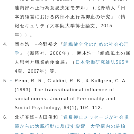
連内部不正行為意思決定モデル」（北野晴人「日
本的経営における内部不正行為抑止の研究」（情
報セキュリティ大学院大学博士論文、2015
年））。
4.
↑
岡本浩一=今野裕之『
組織健全化のための社会心理
学
』（新曜社、2006年）、岡本浩一｢組織風土の属
人思考と職業的使命感』（
日本労働研究雑誌565号
4頁、2007年）等。
5.
↑
Reno, R. R., Cialdini, R. B., & Kallgren, C. A.
(1993). The transsituational influence of
social norms. Journal of Personality and
Social Psychology, 64(1), 104–112.
6.
↑
北折充隆=吉田俊和「
違反抑止メッセージが社会規
範からの逸脱行動に及ぼす影響 大学構内の駐輪