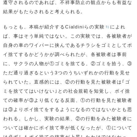
遵守されるのであれば、不祥事防止の観点からも有益な
結果がもたらされると考えられる。
もっとも、本稿が紹介するCialdiniらの実験
によれ
5)
ば、事はそう単純ではない。この実験では、各被験者が
自身の車のワイパーに挟んであるチラシをゴミとしてポ
イ捨てするかどうかが調べられたが、各被験者は事前
に、サクラの人物が①ゴミを捨てる、②ゴミを拾う、③
ただ通り過ぎるという3つのうちいずれかの行動を見せ
られていた。直感的には、②の行動を見た被験者は｢ゴ
ミを捨ててはいけない｣との社会規範を知覚し、ポイ捨
ての確率が③より低くなる反面、①の行動を見た被験者
は③よりポイ捨てをするようになるのではないかとも思
われる。しかし、実験の結果、②の行動をみた被験者に
ついては確かにポイ捨て率が低くなったが、①について
は必ずしもポイ捨ての確率が上昇したわけではなかっ