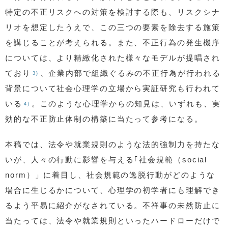
特定の不正リスクへの対策を検討する際も、リスクシナ
リオを想定したうえで、この三つの要素を除去する施策
を講じることが考えられる。また、不正行為の発生機序
については、より精緻化された様々なモデルが提唱され
ており
、企業内部で組織ぐるみの不正行為が行われる
3)
背景について社会心理学の立場から実証研究も行われて
いる
。このような心理学からの知見は、いずれも、実
4)
効的な不正防止体制の構築に当たって参考になる。
本稿では、法令や就業規則のような法的強制力を持たな
いが、人々の行動に影響を与える｢社会規範（social
norm）」に着目し、社会規範の逸脱行動がどのような
場合に生じるかについて、心理学の初学者にも理解でき
るよう平易に紹介がなされている。不祥事の未然防止に
当たっては、法令や就業規則といったハードローだけで