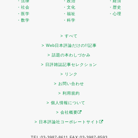
・法律
・政治
・経済
・社会
・文化
・歴史
・医学
・福祉
・心理
・数学
・科学
> すべて
> Web日本評論だけの!!記事
> 話題の本わしづかみ
> 日評雑誌記事セレクション
> リンク
> お問い合わせ
> 利用規約
> 個人情報について
> 会社概要
> 日本評論社コーポレートサイト
TEL:03-3987-8611 FAX:03-3987-8593