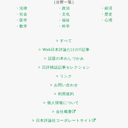
［分野一覧］
・法律
・政治
・経済
・社会
・文化
・歴史
・医学
・福祉
・心理
・数学
・科学
> すべて
> Web日本評論だけの!!記事
> 話題の本わしづかみ
> 日評雑誌記事セレクション
> リンク
> お問い合わせ
> 利用規約
> 個人情報について
> 会社概要
> 日本評論社コーポレートサイト