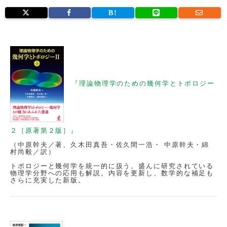
『理論物理学のための幾何学とトポロジー
２［原著第２版］』
（中原幹夫／著、久木田真吾・佐久間一浩・ 中原幹夫・綿
村尚毅／訳）
トポロジーと幾何学を統一的に扱う。盛んに研究されている
物理学分野への応用も解説。内容を更新し、数学的な補足も
さらに充実した新版。