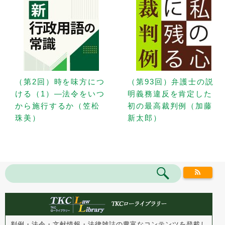
（第2回）時を味方につ
（第93回）弁護士の説
ける（1）—法令をいつ
明義務違反を肯定した
から施行するか（笠松
初の最高裁判例（加藤
珠美）
新太郎）
判例・法令・文献情報・法律雑誌の豊富なコンテンツを登載し