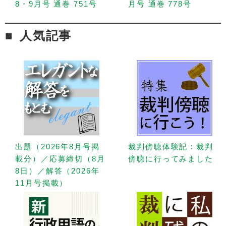
8・9月号 通巻 751号
月号 通巻 778号
人気記事
出題（2026年8月号掲
裁判傍聴体験記：裁判
載分）／応募締切（8月
傍聴に行ってみました
8日）／解答（2026年
11月号掲載）