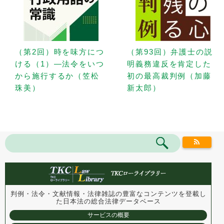
（第2回）時を味方につ
（第93回）弁護士の説
ける（1）—法令をいつ
明義務違反を肯定した
から施行するか（笠松
初の最高裁判例（加藤
珠美）
新太郎）
判例・法令・文献情報・法律雑誌の豊富なコンテンツを登載し
た
日本法の総合法律データベース
サービスの概要