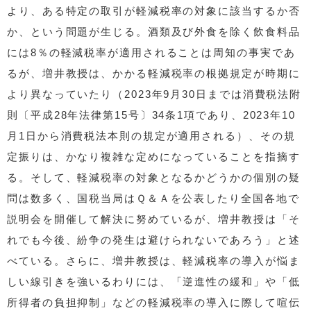
より、ある特定の取引が軽減税率の対象に該当するか否
か、という問題が生じる。酒類及び外食を除く飲食料品
には8％の軽減税率が適用されることは周知の事実であ
るが、増井教授は、かかる軽減税率の根拠規定が時期に
より異なっていたり（2023年9月30日までは消費税法附
則〔平成28年法律第15号〕34条1項であり、2023年10
月1日から消費税法本則の規定が適用される）、その規
定振りは、かなり複雑な定めになっていることを指摘す
る。そして、軽減税率の対象となるかどうかの個別の疑
問は数多く、国税当局はＱ＆Ａを公表したり全国各地で
説明会を開催して解決に努めているが、増井教授は「そ
れでも今後、紛争の発生は避けられないであろう」と述
べている。さらに、増井教授は、軽減税率の導入が悩ま
しい線引きを強いるわりには、「逆進性の緩和」や「低
所得者の負担抑制」などの軽減税率の導入に際して喧伝