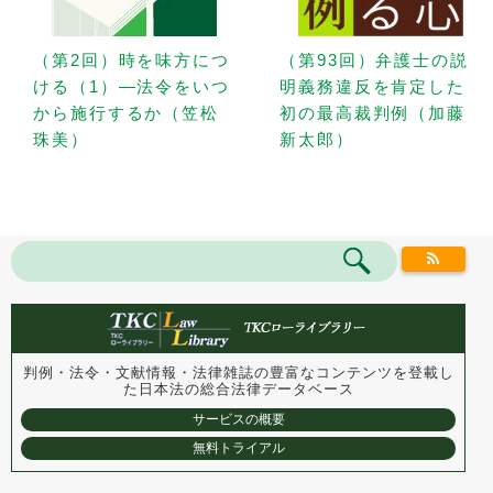
（第2回）時を味方につ
（第93回）弁護士の説
ける（1）—法令をいつ
明義務違反を肯定した
から施行するか（笠松
初の最高裁判例（加藤
珠美）
新太郎）
判例・法令・文献情報・法律雑誌の豊富なコンテンツを登載し
た
日本法の総合法律データベース
サービスの概要
無料トライアル