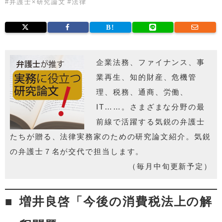
#
弁護士×研究論文
#
法律
企業法務、ファイナンス、事
業再生、知的財産、危機管
理、税務、通商、労働、
IT……。さまざまな分野の最
前線で活躍する気鋭の弁護士
たちが贈る、法律実務家のための研究論文紹介。気鋭
の弁護士７名が交代で担当します。
（毎月中旬更新予定）
増井良啓「今後の消費税法上の解