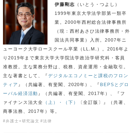
伊藤剛志
（いとう・つよし）
1999年東京大学法学部第一類卒
業。2000年西村総合法律事務所
（現：西村あさひ法律事務所・外
国法共同事業）入所。2007年ニ
ューヨーク大学ロースクール卒業（LL.M.）。2016年よ
り2019年まで東京大学大学院法学政治学研究科・客員
准教授。主な業務分野は、税務、資産運用・金融取引。
主な著書として、『
デジタルエコノミーと課税のフロン
ティア
』（共編著、有斐閣、2020年）、『
BEPSとグロ
ーバル経済活動
』（共編著、有斐閣、2017年）、『フ
ァイナンス法大全
（上）・
（下）
〔全訂版〕』（共著、
商事法務、2017年）等。
#
弁護士×研究論文
#
法律