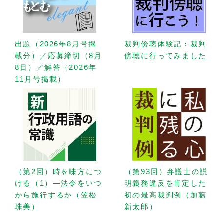
出題（2026年8月号掲
裁判傍聴体験記：裁判
載分）／応募締切（8月
傍聴に行ってみました
8日）／解答（2026年
11月号掲載）
（第2回）時を味方につ
（第93回）弁護士の説
ける（1）—法令をいつ
明義務違反を肯定した
から施行するか（笠松
初の最高裁判例（加藤
珠美）
新太郎）