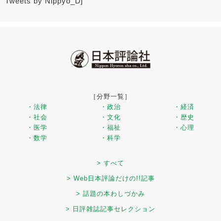
Tweets by Nippyo_Dj
［分野一覧］
・法律
・政治
・経済
・社会
・文化
・歴史
・医学
・福祉
・心理
・数学
・科学
> すべて
> Web日本評論だけの!!記事
> 話題の本わしづかみ
> 日評雑誌記事セレクション