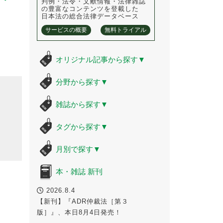
判例・法令・文献情報・法律雑誌
の豊富なコンテンツを登載した
日本法の総合法律データベース
サービスの概要
無料トライアル
オリジナル記事から探す
▼
分野から探す
▼
雑誌から探す
▼
タグから探す
▼
月別で探す
▼
本・雑誌 新刊
2026.8.4
【新刊】『ADR仲裁法［第３
版］』、本日8月4日発売！