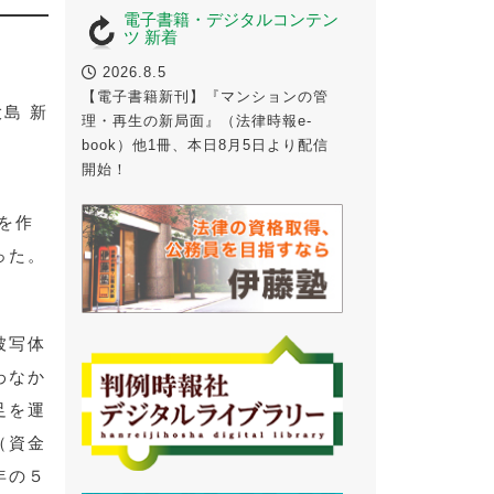
電子書籍・デジタルコンテン
ツ 新着
2026.8.5
【電子書籍新刊】『マンションの管
大島 新
理・再生の新局面』（法律時報e-
book）他1冊、本日8月5日より配信
開始！
を作
った。
被写体
わなか
足を運
（資金
年の５