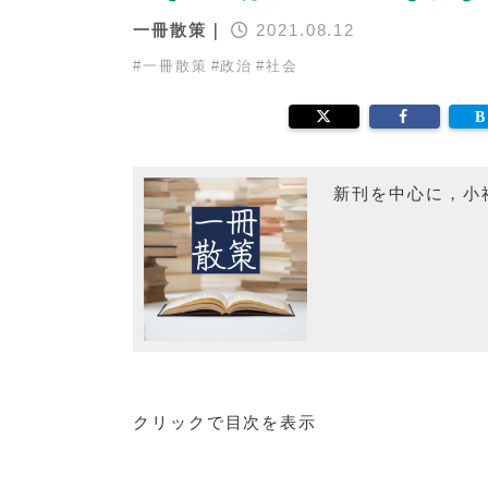
一冊散策｜
2021.08.12
#
一冊散策
#
政治
#
社会
新刊を中心に，小
クリックで目次を表示
はじめに