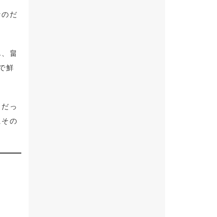
なのだ
ん、畠
で鮮
トだっ
にその