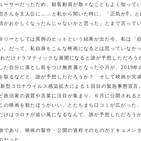
ューサーだったため、観客動員が散々なこともよく知って
也さんを主人公に……と私から聞いた時に、「正気か⁉」と
頭がおかしくなったんじゃないかと思った」とまで言って
タリーとしては異例のヒットという結果が出た今、私は「
い。だって、私自身もこんな映画になるとは思っていなか
があれだけドラマティックな展開になると誰が予想しただろ
した自分に落とし前をつけ無所属となった小川が、2019年
を取るなどと、誰が予想しただろうか？ そして映画が完
月、新型コロナウイルス感染拡大による１回目の緊急事態宣言
ど政治家の資質や言葉に注目が集まり、６月に公開される
この映画を観たほうがいい」とたちまち口コミが広がった
だけはコロナが追い風になるなんて、誰が予想しただろう
物であり、映画の製作・公開の過程そのものがドキュメン
のだった。