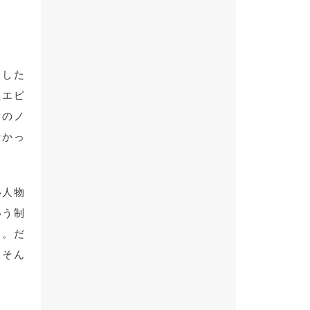
うした
たエピ
オのノ
なかっ
い人物
いう制
る。だ
、そん
ま