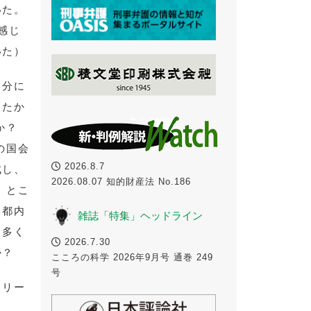
いた。
感じ
いた）
自分に
ったか
うか？
の国会
2026.8.7
成し、
2026.08.07 知的財産法 No.186
。とこ
と都内
雑誌「特集」ヘッドライン
。多く
2026.7.30
か？
こころの科学 2026年9月号 通巻 249
号
タリー