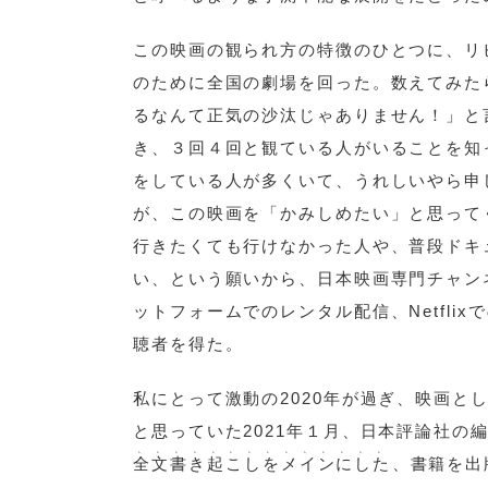
この映画の観られ方の特徴のひとつに、リ
のために全国の劇場を回った。数えてみた
るなんて正気の沙汰じゃありません！」と
き、３回４回と観ている人がいることを知って
をしている人が多くいて、うれしいやら申
が、この映画を「かみしめたい」と思って
行きたくても行けなかった人や、普段ドキ
い、という願いから、日本映画専門チャンネ
ットフォームでのレンタル配信、Netfl
聴者を得た。
私にとって激動の2020年が過ぎ、映画
と思っていた2021年１月、日本評論社の
、
、
、
、
、
、
、
、
、
、
、
、
、
、
全
文
書
き
起
こ
し
を
メ
イ
ン
に
し
た
、
書籍を出