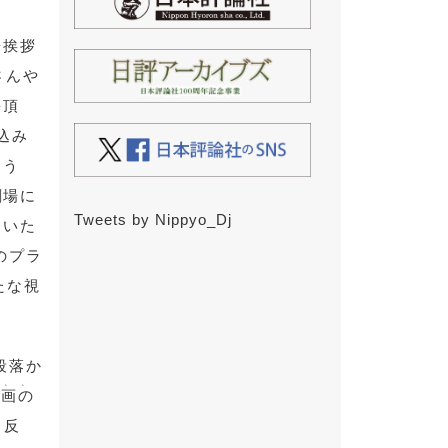
台挨拶
さんや
を頂
込み
ろう
劇場に
Tweets by Nippyo_Dj
らいた
のプラ
たな視
段落か
、
、
映
画
の
う反