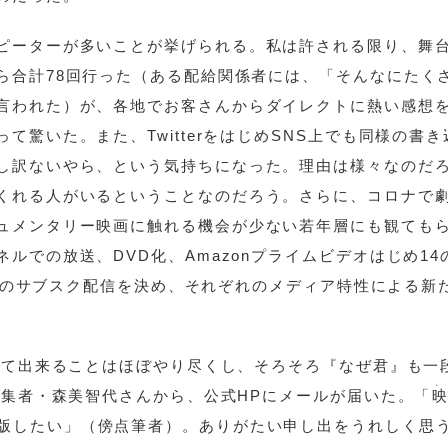
ピーターが多いことが挙げられる。私は許される限り、舞
ら合計78回行った（ある配給関係者には、「そんなにたく
言われた）が、各地でお客さんからダイレクトに熱い感想
驚いた。また、TwitterをはじめSNS上でも同様の書き
し訳ないやら、という気持ちになった。理由は様々なのだ
くれる人がいるということなのだろう。さらに、コロナで
ュメンタリー映画に触れる機会が少ない若年層にも観ても
ルでの放送、DVD化、Amazonプライムビデオはじめ14
ixでのサブスク配信を決め、それぞれのメディア特性による新
として出来ることはほぼやり尽くし、そろそろ『なぜ君』も一
、
編集者・森美智代さんから、公式HPにメールが届いた。「
版したい」（傍点筆者）。ありがたい申し出をうれしく思