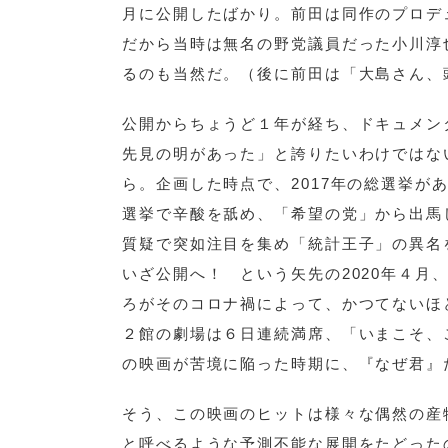
月に公開したばかり。前田は同作のプロデ
だから当時は無名の野党議員だった小川淳
るのも当然だ。（後に前田は「大島さん、
公開からちょうど１年が経ち、ドキュメン
先見の明があった」と誇りたいわけではな
ら。企画した時点で、2017年の総選挙
選挙で辛酸を舐め、「希望の党」から出馬
質疑で突如注目を集め「統計王子」の異名
いざ公開へ！ という矢先の2020年４
ろがそのコロナ禍によって、かつてないほ
２館の劇場は６日連続満席、「いまこそ、
の映画が苦境に陥った時期に、『なぜ君』
そう、この映画のヒットは様々な偶然の産
と呼べるような予測不能な展開をたどった