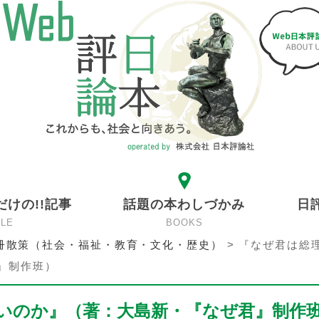
だけの!!記事
話題の本わしづかみ
日
CLE
BOOKS
冊散策（社会・福祉・教育・文化・歴史）
>
『なぜ君は総
』制作班）
いのか』（著：大島新・『なぜ君』制作