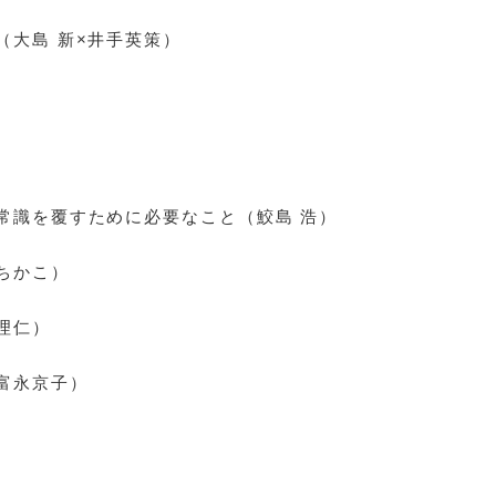
（大島 新×井手英策）
常識を覆すために必要なこと（鮫島 浩）
ちかこ）
理仁）
富永京子）