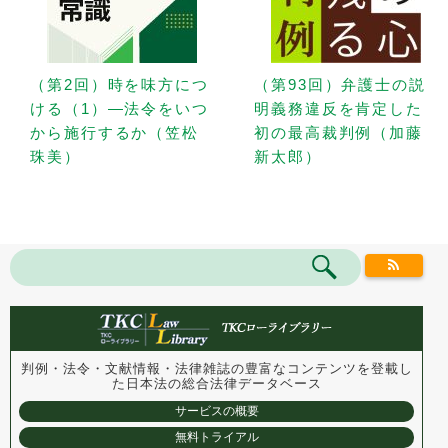
（第2回）時を味方につ
（第93回）弁護士の説
ける（1）—法令をいつ
明義務違反を肯定した
から施行するか（笠松
初の最高裁判例（加藤
珠美）
新太郎）
判例・法令・文献情報・法律雑誌の豊富なコンテンツを登載し
た
日本法の総合法律データベース
サービスの概要
無料トライアル