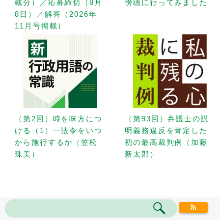
載分）／応募締切（8月
傍聴に行ってみました
8日）／解答（2026年
11月号掲載）
（第2回）時を味方につ
（第93回）弁護士の説
ける（1）—法令をいつ
明義務違反を肯定した
から施行するか（笠松
初の最高裁判例（加藤
珠美）
新太郎）