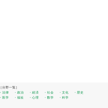
［分野一覧］
・法律
・政治
・経済
・社会
・文化
・歴史
・医学
・福祉
・心理
・数学
・科学