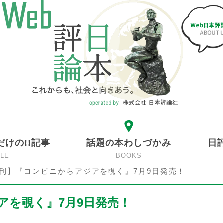
だけの!!記事
話題の本わしづかみ
日
CLE
BOOKS
刊】『コンビニからアジアを覗く』7月9日発売！
アを覗く』7月9日発売！