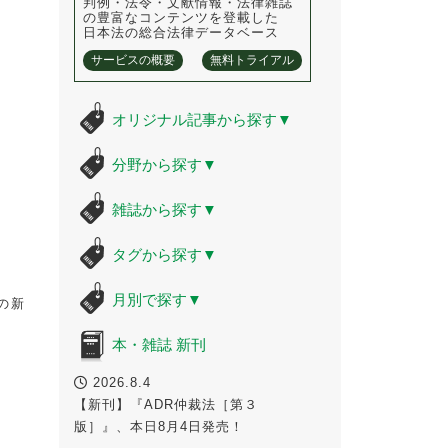
判例・法令・文献情報・法律雑誌
の豊富なコンテンツを登載した
日本法の総合法律データベース
サービスの概要
無料トライアル
オリジナル記事から探す
▼
分野から探す
▼
雑誌から探す
▼
タグから探す
▼
月別で探す
▼
の新
本・雑誌 新刊
2026.8.4
【新刊】『ADR仲裁法［第３
版］』、本日8月4日発売！