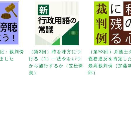
記：裁判傍
（第2回）時を味方につ
（第93回）弁護士
ました
ける（1）—法令をいつ
義務違反を肯定し
から施行するか（笠松珠
最高裁判例（加藤
美）
郎）