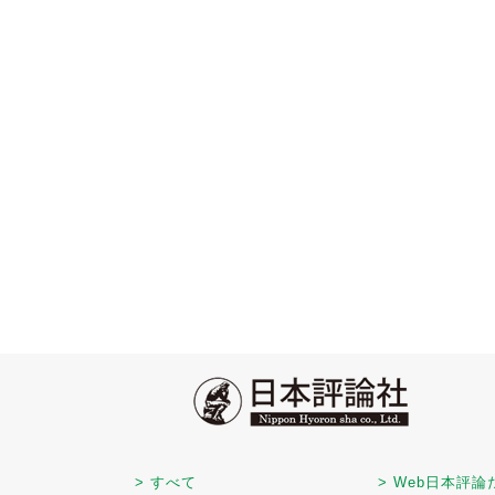
> すべて
> Web日本評論