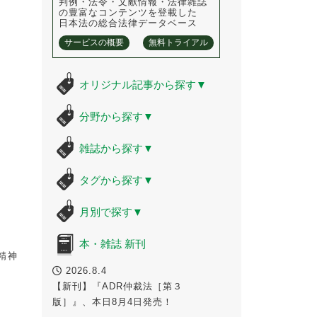
判例・法令・文献情報・法律雑誌
の豊富なコンテンツを登載した
日本法の総合法律データベース
サービスの概要
無料トライアル
オリジナル記事から探す
▼
分野から探す
▼
雑誌から探す
▼
タグから探す
▼
月別で探す
▼
本・雑誌 新刊
精神
2026.8.4
【新刊】『ADR仲裁法［第３
版］』、本日8月4日発売！