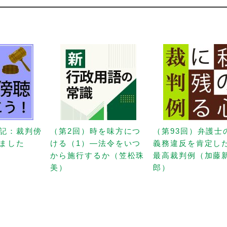
記：裁判傍
（第2回）時を味方につ
（第93回）弁護士
ました
ける（1）—法令をいつ
義務違反を肯定し
から施行するか（笠松珠
最高裁判例（加藤
美）
郎）