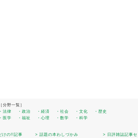
［分野一覧］
・法律
・政治
・経済
・社会
・文化
・歴史
・医学
・福祉
・心理
・数学
・科学
だけの!!記事
> 話題の本わしづかみ
> 日評雑誌記事