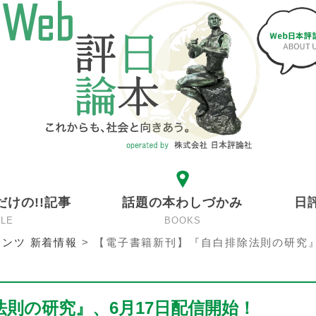
だけの!!記事
話題の本わしづかみ
日
CLE
BOOKS
ンツ 新着情報
>
【電子書籍新刊】『自白排除法則の研究』
則の研究』、6月17日配信開始！