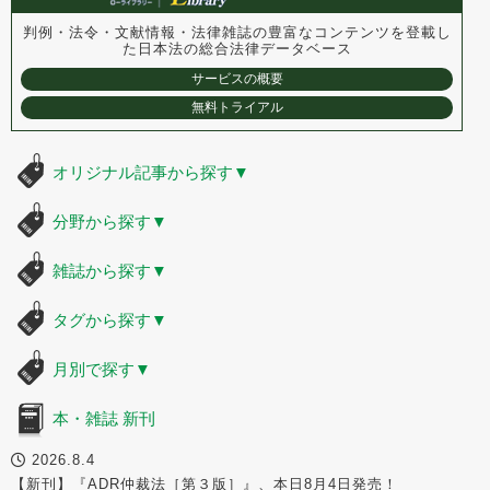
判例・法令・文献情報・法律雑誌の豊富なコンテンツを登載し
た
日本法の総合法律データベース
サービスの概要
無料トライアル
オリジナル記事から探す
▼
分野から探す
▼
雑誌から探す
▼
タグから探す
▼
月別で探す
▼
本・雑誌 新刊
2026.8.4
【新刊】『ADR仲裁法［第３版］』、本日8月4日発売！