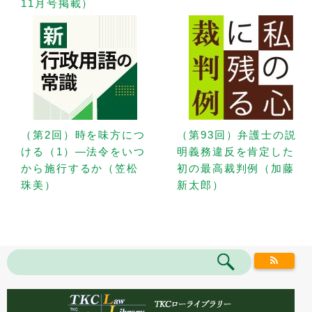
11月号掲載）
（第2回）時を味方につ
（第93回）弁護士の説
ける（1）—法令をいつ
明義務違反を肯定した
から施行するか（笠松
初の最高裁判例（加藤
珠美）
新太郎）