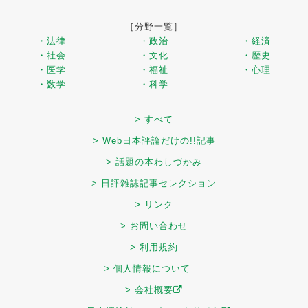
［分野一覧］
・法律
・政治
・経済
・社会
・文化
・歴史
・医学
・福祉
・心理
・数学
・科学
> すべて
> Web日本評論だけの!!記事
> 話題の本わしづかみ
> 日評雑誌記事セレクション
> リンク
> お問い合わせ
> 利用規約
> 個人情報について
> 会社概要