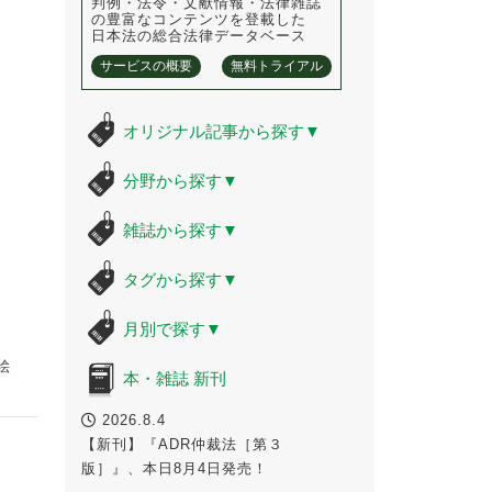
判例・法令・文献情報・法律雑誌
の豊富なコンテンツを登載した
日本法の総合法律データベース
サービスの概要
無料トライアル
オリジナル記事から探す
▼
分野から探す
▼
雑誌から探す
▼
タグから探す
▼
月別で探す
▼
絵
本・雑誌 新刊
2026.8.4
【新刊】『ADR仲裁法［第３
版］』、本日8月4日発売！