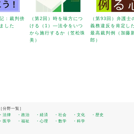
記：裁判傍
（第2回）時を味方につ
（第93回）弁護士
ました
ける（1）—法令をいつ
義務違反を肯定し
から施行するか（笠松珠
最高裁判例（加藤
美）
郎）
［分野一覧］
・法律
・政治
・経済
・社会
・文化
・歴史
・医学
・福祉
・心理
・数学
・科学