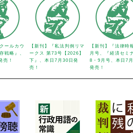
クールカウ
【新刊】『私法判例リマ
【新刊】『法律時
存戦略』、
ークス 第73号【2026】
月号、『経済セミ
日発売！
下』、本日7月30日発
8・9月号、本日7月
売！
発売！