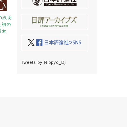
の説明
た初の
新太
Tweets by Nippyo_Dj