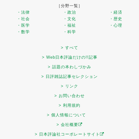
［分野一覧］
・法律
・政治
・経済
・社会
・文化
・歴史
・医学
・福祉
・心理
・数学
・科学
> すべて
> Web日本評論だけの!!記事
> 話題の本わしづかみ
> 日評雑誌記事セレクション
> リンク
> お問い合わせ
> 利用規約
> 個人情報について
> 会社概要
> 日本評論社コーポレートサイト