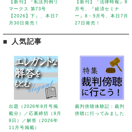
【新刊】『私法判例リ
【新刊】『法律時報』8
マークス 第73号
月号、『経済セミナ
【2026】下』、本日7
ー』8・9月号、本日7月
月30日発売！
27日発売！
人気記事
出題（2026年8月号掲
裁判傍聴体験記：裁判
載分）／応募締切（8月
傍聴に行ってみました
8日）／解答（2026年
11月号掲載）