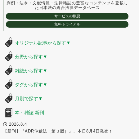
判例・法令・文献情報・法律雑誌の豊富なコンテンツを登載し
た
日本法の総合法律データベース
サービスの概要
無料トライアル
オリジナル記事から探す
▼
分野から探す
▼
雑誌から探す
▼
タグから探す
▼
月別で探す
▼
本・雑誌 新刊
2026.8.4
【新刊】『ADR仲裁法［第３版］』、本日8月4日発売！